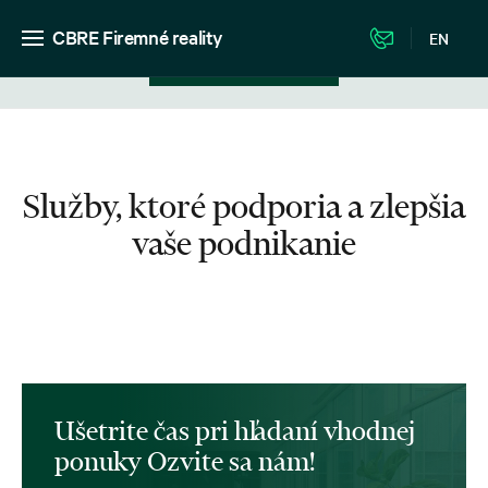
CBRE Firemné reality
EN
Zobrazenie v zozname
Služby, ktoré podporia a zlepšia
vaše podnikanie
Ušetrite čas pri hľadaní vhodnej
ponuky Ozvite sa nám!