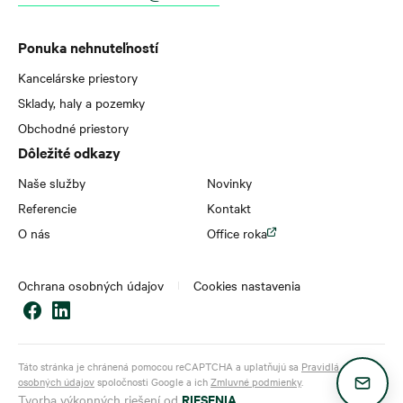
Ponuka nehnuteľností
Kancelárske priestory
Sklady, haly a pozemky
Obchodné priestory
Dôležité odkazy
Naše služby
Novinky
Referencie
Kontakt
O nás
Office roka
Ochrana osobných údajov
Cookies nastavenia
Táto stránka je chránená pomocou reCAPTCHA a uplatňujú sa
Pravidlá ochrany
osobných údajov
spoločnosti Google a ich
Zmluvné podmienky
.
RIESENIA
Tvorba výkonných riešení od