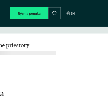
Rýchla ponuka
EN
é priestory
ia