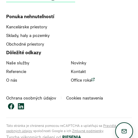
Ponuka nehnuteľností
Kancelárske priestory
Sklady, haly a pozemky
Obchodné priestory
Dôležité odkazy
Naše služby
Novinky
Referencie
Kontakt
O nás
Office roka
Ochrana osobných údajov
Cookies nastavenia
Táto stránka je chránená pomocou reCAPTCHA a uplatňujú sa
Pravidlá ochrany
osobných údajov
spoločnosti Google a ich
Zmluvné podmienky
.
RIESENIA
Tvorba výkonných riešení od