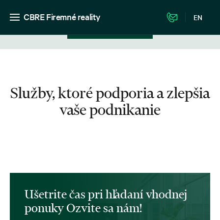
CBRE Firemné reality
EN
Zobrazenie v zozname
Služby, ktoré podporia a zlepšia
vaše podnikanie
Ušetrite čas pri hľadaní vhodnej
ponuky Ozvite sa nám!