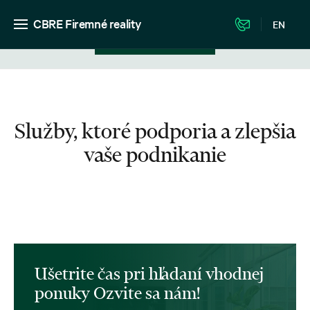
CBRE Firemné reality
EN
Zobrazenie v zozname
Služby, ktoré podporia a zlepšia
vaše podnikanie
Ušetrite čas pri hľadaní vhodnej
ponuky Ozvite sa nám!