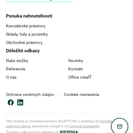
Ponuka nehnuteľností
Kancelárske priestory
Sklady, haly a pozemky
Obchodné priestory
Dôležité odkazy
Naše služby
Novinky
Referencie
Kontakt
O nás
Office roka
Ochrana osobných údajov
Cookies nastavenia
Táto stránka je chránená pomocou reCAPTCHA a uplatňujú sa
Pravidlá ochrany
osobných údajov
spoločnosti Google a ich
Zmluvné podmienky
.
RIESENIA
Tvorba výkonných riešení od