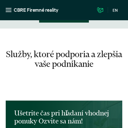
CBRE Firemné reality
EN
Zobrazenie v zozname
Služby, ktoré podporia a zlepšia
vaše podnikanie
Ušetrite čas pri hľadaní vhodnej
ponuky Ozvite sa nám!