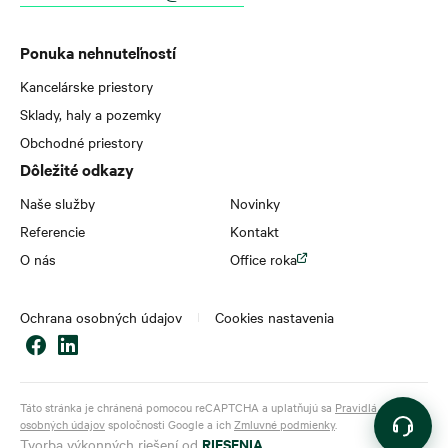
Ponuka nehnuteľností
Kancelárske priestory
Sklady, haly a pozemky
Obchodné priestory
Dôležité odkazy
Naše služby
Novinky
Referencie
Kontakt
O nás
Office roka
Ochrana osobných údajov
Cookies nastavenia
Táto stránka je chránená pomocou reCAPTCHA a uplatňujú sa
Pravidlá ochrany
osobných údajov
spoločnosti Google a ich
Zmluvné podmienky
.
RIESENIA
Tvorba výkonných riešení od