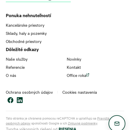
Ponuka nehnuteľností
Kancelárske priestory
Sklady, haly a pozemky
Obchodné priestory
Dôležité odkazy
Naše služby
Novinky
Referencie
Kontakt
O nás
Office roka
Ochrana osobných údajov
Cookies nastavenia
Táto stránka je chránená pomocou reCAPTCHA a uplatňujú sa
Pravidlá ochrany
osobných údajov
spoločnosti Google a ich
Zmluvné podmienky
.
RIESENIA
Tvorba výkonných riešení od