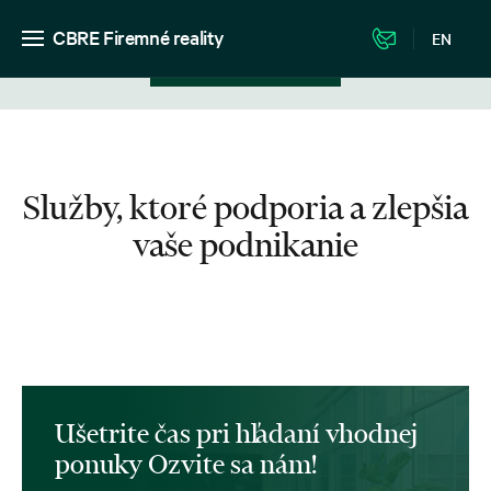
CBRE Firemné reality
EN
Zobrazenie v zozname
Služby, ktoré podporia a zlepšia
vaše podnikanie
Ušetrite čas pri hľadaní vhodnej
ponuky Ozvite sa nám!