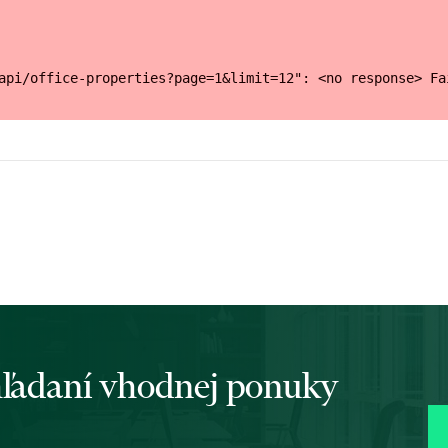
api/office-properties?page=1&limit=12": <no response> Fa
 hľadaní vhodnej ponuky