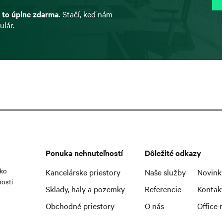
 to úplne zdarma.
Stačí, keď nám
ulár.
Ponuka nehnuteľností
Dôležité odkazy
ako
Kancelárske priestory
Naše služby
Novink
nosti
Sklady, haly a pozemky
Referencie
Kontak
Obchodné priestory
O nás
Office 