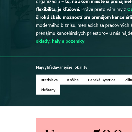
organizáciu –
to, na akom mieste si prenajmete
flexibilita, je kľúčové.
Práve preto vám my z
CB
širokú škálu možností pre prenájom kancelárií
moderného biznisu, meniacich sa pracovných št
prenájmu kancelárskych priestorov u nás nájde
sklady, haly a pozemky
Najvyhľadávanejšie lokality
Bratislava
Košice
Banská Bystrica
Žili
Piešťany