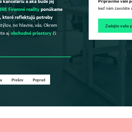
Pripravíme vám p
 kanceláriu a aká bude jej
keď nám zavoláte a
RE Firemné reality
ponúkame
, ktoré reflektujú potreby
ýlov, no hlavne, vás. Okrem
Zadajte vaše 
te aj
obchodné priestory
či
na
Prešov
Poprad