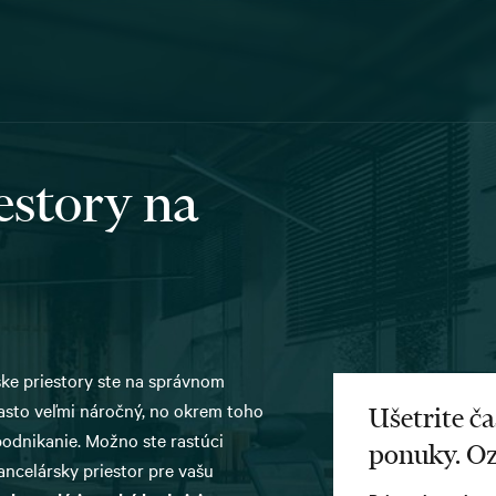
estory na
rske priestory ste na správnom
asto veľmi náročný, no okrem toho
Ušetrite ča
odnikanie. Možno ste rastúci
ponuky. Oz
ancelársky priestor pre vašu