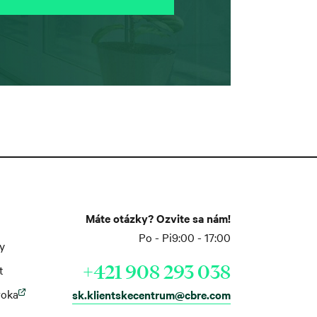
Máte otázky? Ozvite sa nám!
Po - Pi
9:00 - 17:00
y
+421 908 293 038
t
roka
sk.klientskecentrum@cbre.com