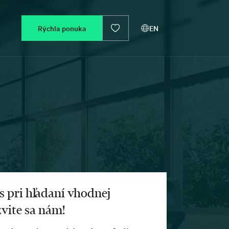
Rýchla ponuka
EN
s pri hľadaní vhodnej
vite sa nám!