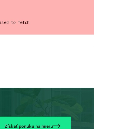
iled to fetch
Získať ponuku na mieru