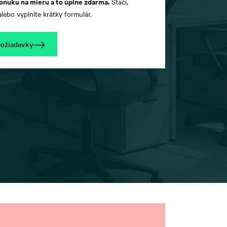
onuku na mieru a to úplne zdarma.
Stačí,
lebo vyplníte krátky formulár.
požiadavky