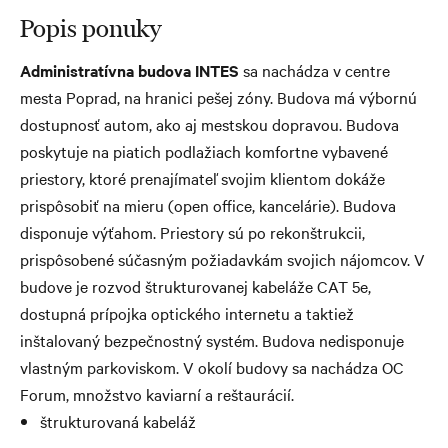
Popis ponuky
Administratívna budova INTES
sa nachádza v centre
mesta Poprad, na hranici pešej zóny. Budova má výbornú
dostupnosť autom, ako aj mestskou dopravou. Budova
poskytuje na piatich podlažiach komfortne vybavené
priestory, ktoré prenajímateľ svojim klientom dokáže
prispôsobiť na mieru (open office, kancelárie). Budova
disponuje výťahom. Priestory sú po rekonštrukcii,
prispôsobené súčasným požiadavkám svojich nájomcov. V
budove je rozvod štrukturovanej kabeláže CAT 5e,
dostupná prípojka optického internetu a taktiež
inštalovaný bezpečnostný systém. Budova nedisponuje
vlastným parkoviskom. V okolí budovy sa nachádza OC
Forum, množstvo kaviarní a reštaurácií.
štrukturovaná kabeláž