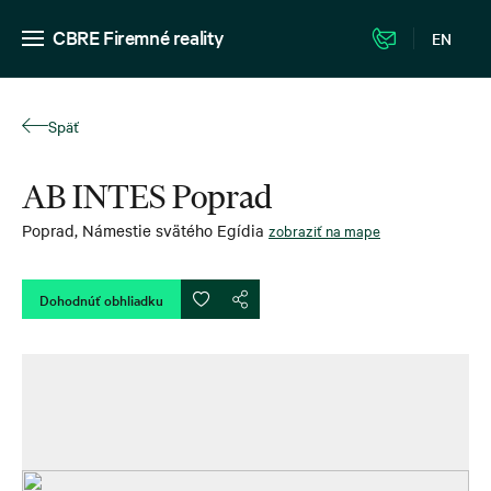
CBRE Firemné reality
EN
Späť
AB INTES Poprad
Poprad
,
Námestie svätého Egídia
zobraziť na mape
Dohodnúť obhliadku