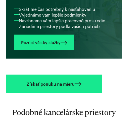
Skrátime čas potrebný k nasťahovaniu
Vyjednáme vám lepšie podmienky
Navrhneme vám lepšie pracovné prostredie
Zariadime priestory podľa vašich potrieb
Pozrieť všetky služby
Získať ponuku na mieru
Podobné kancelárske priestory