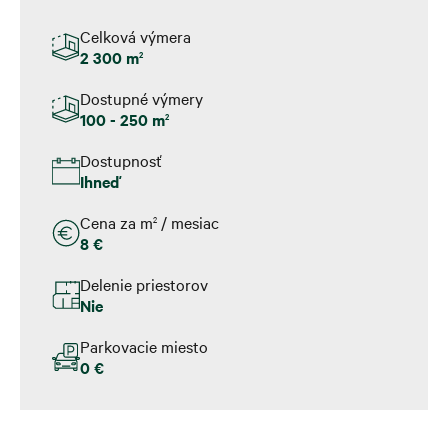
Celková výmera
2 300 m
2
Dostupné výmery
100 - 250 m
2
Dostupnosť
Ihneď
Cena za m
/ mesiac
2
8 €
Delenie priestorov
Nie
Parkovacie miesto
0 €