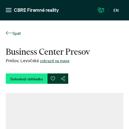
CBRE Firemné reality
EN
Späť
Business Center Presov
Prešov
,
Levočská
zobraziť na mape
Dohodnúť obhliadku