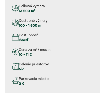
Celková výmera
13 500 m
2
Dostupné výmery
100 - 1 600 m
2
Dostupnosť
Ihneď
Cena za m
/ mesiac
2
10 - 11 €
Delenie priestorov
Nie
Parkovacie miesto
0 €