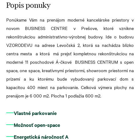
Popis ponuky
Ponúkame Vám na prenájom moderné kancelárske priestory v
novom BUSINESS CENTRE
v Prešove, ktoré vznikne
rekonštrukciou administratívno-výrobnej budovy.
Ide o budovu
VZORODEVU na adrese Levočská 2, ktorá sa nachádza blízko
centra mesta a ktorá má prejsť kompletnou rekonštrukciou na
moderné
11 poschodové Á-čkové BUSINESS CENTRUM s open
space, one space,
kreatívnymi priestormi, showroom priestormi na
prízemí a ku ktorému bude vybudovaný parkovací dom
s
kapacitou 400 miest na parkovanie.
Celková výmera plochy na
prenájom je 6 000 m2. Plocha 1 podlažia 600 m2.
Vlastné parkovanie
Možnosť open-space
Energetická náročnosť A