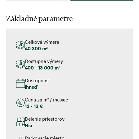
Základné parametre
Celková výmera
40 300 m
2
Dostupné výmery
400 - 13 000 m
2
Dostupnosť
Ihneď
Cena za m
/ mesiac
2
12 - 13 €
Delenie priestorov
Nie
Parkovacie miesto