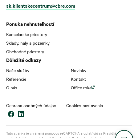
sk.klientskecentrum@cbre.com
Ponuka nehnuteľností
Kancelárske priestory
Sklady, haly a pozemky
Obchodné priestory
Dôležité odkazy
Naše služby
Novinky
Referencie
Kontakt
O nás
Office roka
Ochrana osobných údajov
Cookies nastavenia
Táto stránka je chránená pomocou reCAPTCHA a uplatňujú sa
Pravidlá ochrany