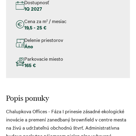
Dostupnosť
1Q 2027
Cena za m
/ mesiac
2
19,5 - 25 €
Delenie priestorov
Áno
Parkovacie miesto
165 €
Popis ponuky
Chalupkova Offices - Fáza I prinesie zásadné ekologické
inovácie a premení zanedbaný brownfield v centre mesta
na živú a udržateľnú obchodnú štvrť. Administratívna
budova poskytne nájomcom nielen plne vybavené