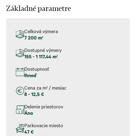
Základné parametre
Celková výmera
7 200 m
2
Dostupné výmery
155 - 1 117,44 m
2
Dostupnosť
Ihneď
Cena za m
/ mesiac
2
8 - 12,5 €
Delenie priestorov
Áno
Parkovacie miesto
47 €