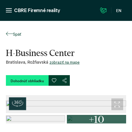
CBRE Firemné reality
EN
Späť
H-Business Center
Bratislava
,
Rožňavská
zobraziť na mape
Dohodnúť obhliadku
+10