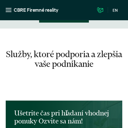
CBRE Firemné reality
EN
Zobrazenie v zozname
Služby, ktoré podporia a zlepšia
vaše podnikanie
Ušetrite čas pri hľadaní vhodnej
ponuky Ozvite sa nám!