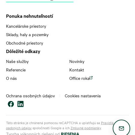
Ponuka nehnuteľností
Kancelárske priestory
Sklady, haly a pozemky
Obchodné priestory
Dôležité odkazy
Naše služby
Novinky
Referencie
Kontakt
O nás
Office roka
Ochrana osobných údajov
Cookies nastavenia
Táto stránka je chránená pomocou reCAPTCHA a uplatňujú sa
Pravidlá ochrany
osobných údajov
spoločnosti Google a ich
Zmluvné podmienky
.
RIESENIA
Tvorba výkonných riešení od