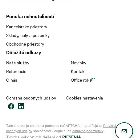
Ponuka nehnuteľností
Kancelárske priestory
Sklady, haly a pozemky
Obchodné priestory
Dôležité odkazy
Naše služby
Novinky
Referencie
Kontakt
O nás
Office roka
Ochrana osobných údajov
Cookies nastavenia
Táto stránka je chránená pomocou reCAPTCHA a uplatňujú sa
Pravidlá ochrany
osobných údajov
spoločnosti Google a ich
Zmluvné podmienky
.
RIESENIA
Tvorba výkonných riešení od