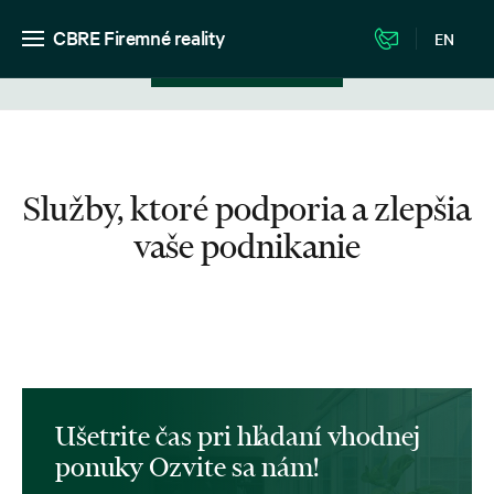
CBRE Firemné reality
EN
Zobrazenie v zozname
Služby, ktoré podporia a zlepšia
vaše podnikanie
Ušetrite čas pri hľadaní vhodnej
ponuky Ozvite sa nám!