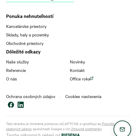
Ponuka nehnuteľností
Kancelárske priestory
Sklady, haly a pozemky
Obchodné priestory
Dôležité odkazy
Naše služby
Novinky
Referencie
Kontakt
O nás
Office roka
Ochrana osobných údajov
Cookies nastavenia
Táto stránka je chránená pomocou reCAPTCHA a uplatňujú sa
Pravidlá ochrany
osobných údajov
spoločnosti Google a ich
Zmluvné podmienky
.
RIESENIA
Tvorba výkonných riešení od