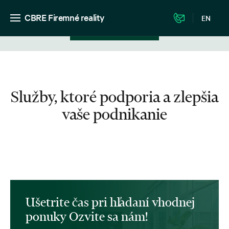
CBRE Firemné reality
EN
Zobrazenie v zozname
Služby, ktoré podporia a zlepšia
vaše podnikanie
Ušetrite čas pri hľadaní vhodnej
ponuky Ozvite sa nám!