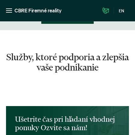
CBRE Firemné reality
EN
Zobrazenie v zozname
Služby, ktoré podporia a zlepšia
vaše podnikanie
Ušetrite čas pri hľadaní vhodnej
ponuky Ozvite sa nám!