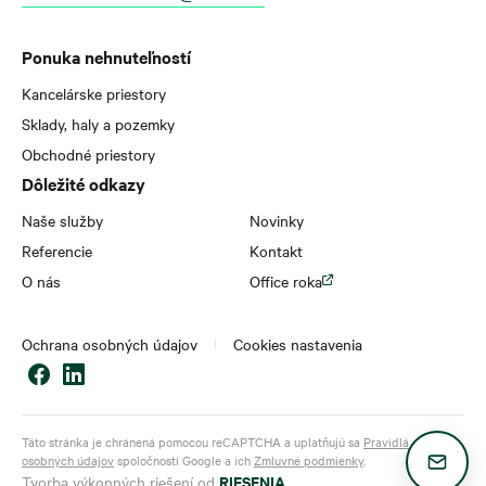
Ponuka nehnuteľností
Kancelárske priestory
Sklady, haly a pozemky
Obchodné priestory
Dôležité odkazy
Naše služby
Novinky
Referencie
Kontakt
O nás
Office roka
Ochrana osobných údajov
Cookies nastavenia
Táto stránka je chránená pomocou reCAPTCHA a uplatňujú sa
Pravidlá ochrany
osobných údajov
spoločnosti Google a ich
Zmluvné podmienky
.
RIESENIA
Tvorba výkonných riešení od