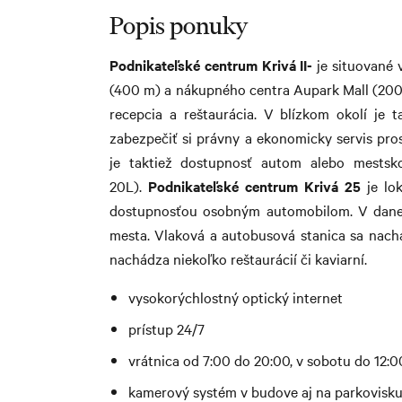
Popis ponuky
Podnikateľské centrum Krivá II-
je situované 
(400 m) a nákupného centra Aupark Mall (200
recepcia a reštaurácia. V blízkom okolí je t
zabezpečiť si právny a ekonomicky servis pro
je taktiež dostupnosť autom alebo mestskou
20L).
Podnikateľské centrum Krivá 25
je lok
dostupnosťou osobným automobilom. V danej 
mesta. Vlaková a autobusová stanica sa nach
nachádza niekoľko reštaurácií či kaviarní.
vysokorýchlostný optický internet
prístup 24/7
vrátnica od 7:00 do 20:00, v sobotu do 12:0
kamerový systém v budove aj na parkovisk