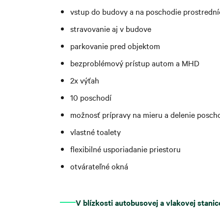
vstup do budovy a na poschodie prostredn
stravovanie aj v budove
parkovanie pred objektom
bezproblémový prístup autom a MHD
2x výťah
10 poschodí
možnosť prípravy na mieru a delenie posch
vlastné toalety
flexibilné usporiadanie priestoru
otvárateľné okná
V blízkosti autobusovej a vlakovej stanic