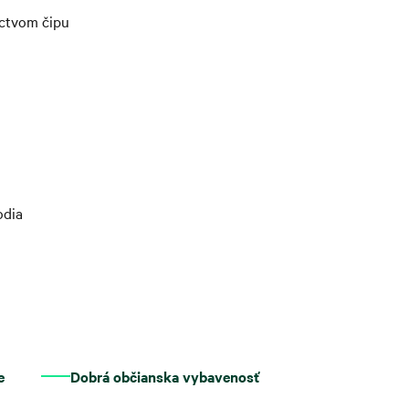
íctvom čipu
odia
e
Dobrá občianska vybavenosť