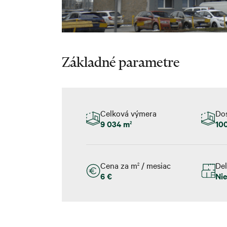
Základné parametre
Celková výmera
Do
9 034 m
10
2
Cena za m
/ mesiac
Del
2
6 €
Ni