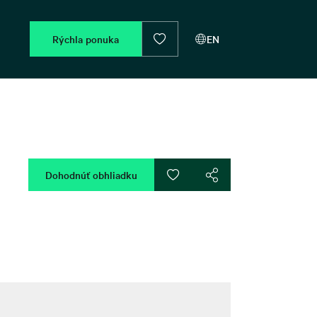
Rýchla ponuka
EN
Dohodnúť obhliadku