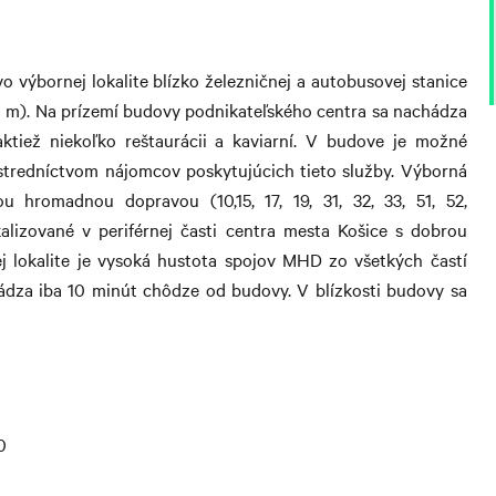
vo výbornej lokalite blízko železničnej a autobusovej stanice
 m). Na prízemí budovy podnikateľského centra sa nachádza
aktiež niekoľko reštaurácii a kaviarní. V budove je možné
stredníctvom nájomcov poskytujúcich tieto služby. Výborná
 hromadnou dopravou (10,15, 17, 19, 31, 32, 33, 51, 52,
alizované v periférnej časti centra mesta Košice s dobrou
lokalite je vysoká hustota spojov MHD zo všetkých častí
ádza iba 10 minút chôdze od budovy. V blízkosti budovy sa
0
u