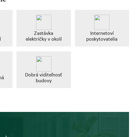
Zastávka
Internetoví
í
električky v okolí
poskytovatelia
Dobrá viditeľnosť
ná
budovy