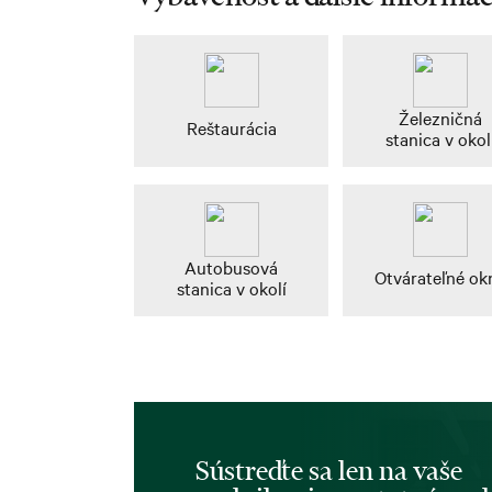
Železničná
Reštaurácia
stanica v okol
Autobusová
Otvárateľné ok
stanica v okolí
Sústreďte sa len na vaše