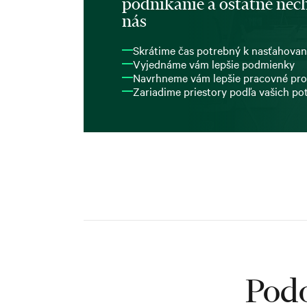
podnikanie a ostatné nech
nás
Skrátime čas potrebný k nasťahovan
Vyjednáme vám lepšie podmienky
Navrhneme vám lepšie pracovné pro
Zariadime priestory podľa vašich po
Podo