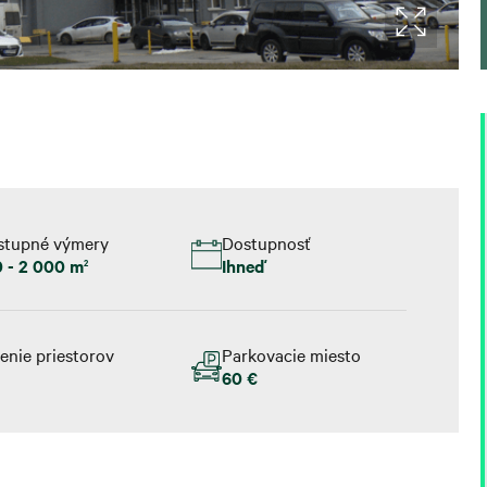
stupné výmery
Dostupnosť
0 - 2 000 m
Ihneď
2
enie priestorov
Parkovacie miesto
e
60 €