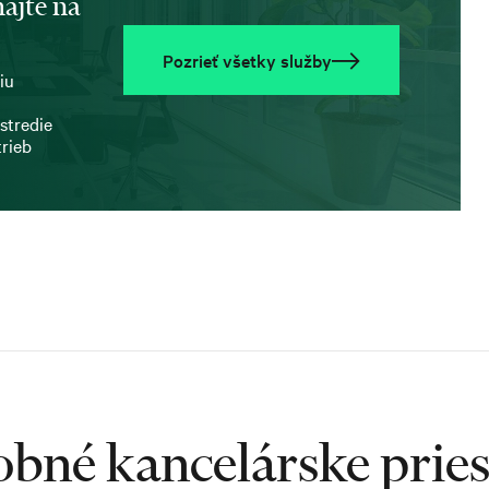
ajte na
Pozrieť všetky služby
iu
stredie
trieb
bné kancelárske prie