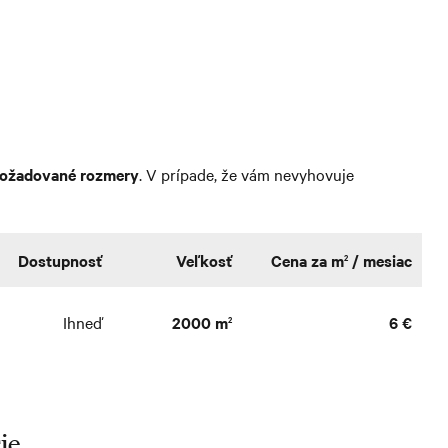
požadované rozmery
. V prípade, že vám nevyhovuje
Dostupnosť
Veľkosť
Cena za m
/ mesiac
2
Ihneď
2000 m
6 €
2
ie