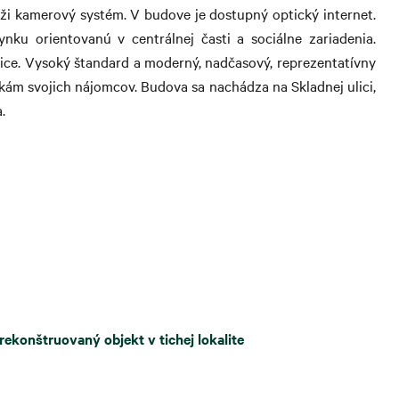
áži kamerový systém. V budove je dostupný optický internet.
nku orientovanú v centrálnej časti a sociálne zariadenia.
fice. Vysoký štandard a moderný, nadčasový, reprezentatívny
kám svojich nájomcov. Budova sa nachádza na Skladnej ulici,
.
ekonštruovaný objekt v tichej lokalite