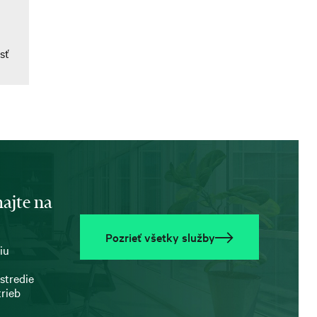
sť
ajte na
Pozrieť všetky služby
iu
stredie
trieb