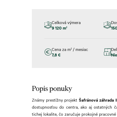
Celková výmera
Do
9 120 m
15
2
Cena za m
/ mesiac
Del
2
7,8 €
Ni
Popis ponuky
Známy prestížny projekt
Šafránová záhrada II
dostupnosťou do centra, ako aj ostatných č
tichej lokalite, čo zaručuje prokojné pracov