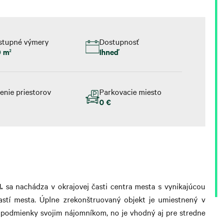
stupné výmery
Dostupnosť
0 m
Ihneď
2
enie priestorov
Parkovacie miesto
e
0 €
.
sa nachádza v okrajovej časti centra mesta s vynikajúcou
astí mesta. Úplne zrekonštruovaný objekt je umiestnený v
né podmienky svojim nájomníkom, no je vhodný aj pre stredne