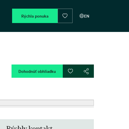
Rýchla ponuka
EN
Dohodnúť obhliadku
Rýchly kontakt