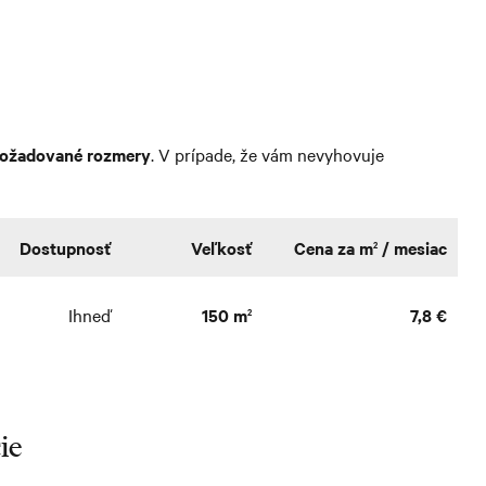
požadované rozmery
. V prípade, že vám nevyhovuje
Dostupnosť
Veľkosť
Cena za m
/ mesiac
2
Ihneď
150 m
7,8 €
2
ie