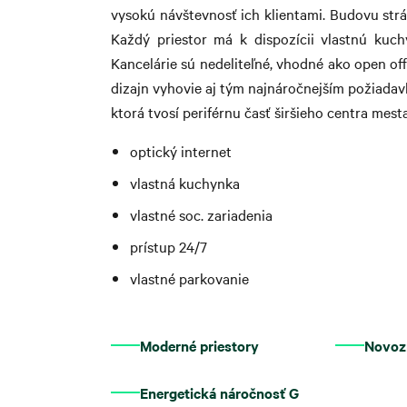
vysokú návštevnosť ich klientami. Budovu str
Každý priestor má k dispozícii vlastnú kuchy
Kancelárie sú nedeliteľné, vhodné ako open of
dizajn vyhovie aj tým najnáročnejším požiadav
ktorá tvosí periférnu časť širšieho centra mesta
optický internet
vlastná kuchynka
vlastné soc. zariadenia
prístup 24/7
vlastné parkovanie
Moderné priestory
Novozr
Energetická náročnosť G