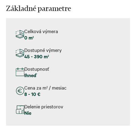
Základné parametre
Celková výmera
0 m
2
Dostupné výmery
45 - 390 m
2
Dostupnosť
Ihneď
Cena za m
/ mesiac
2
8 - 10 €
Delenie priestorov
Nie