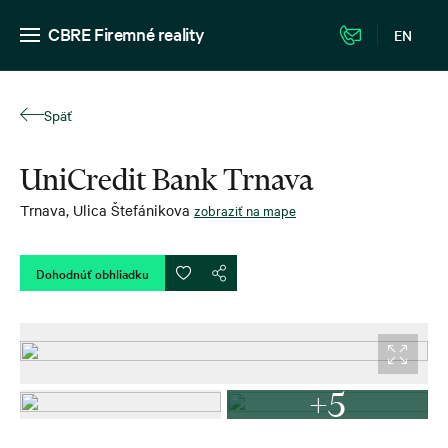
CBRE Firemné reality
EN
Späť
UniCredit Bank Trnava
Trnava
,
Ulica Štefánikova
zobraziť na mape
Dohodnúť obhliadku
+5