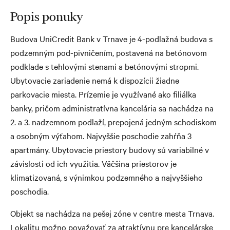
Popis ponuky
Budova UniCredit Bank v Trnave je 4-podlažná budova s
podzemným pod-pivničením, postavená na betónovom
podklade s tehlovými stenami a betónovými stropmi.
Ubytovacie zariadenie nemá k dispozícii žiadne
parkovacie miesta. Prízemie je využívané ako filiálka
banky, pričom administratívna kancelária sa nachádza na
2. a 3. nadzemnom podlaží, prepojená jedným schodiskom
a osobným výťahom. Najvyššie poschodie zahŕňa 3
apartmány. Ubytovacie priestory budovy sú variabilné v
závislosti od ich využitia. Väčšina priestorov je
klimatizovaná, s výnimkou podzemného a najvyššieho
poschodia.
Objekt sa nachádza na pešej zóne v centre mesta Trnava.
Lokalitu možno považovať za atraktívnu pre kancelárske