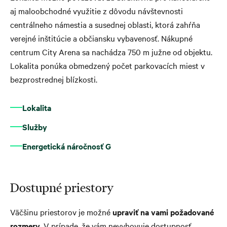
aj maloobchodné využitie z dôvodu návštevnosti
centrálneho námestia a susednej oblasti, ktorá zahŕňa
verejné inštitúcie a občiansku vybavenosť. Nákupné
centrum City Arena sa nachádza 750 m južne od objektu.
Lokalita ponúka obmedzený počet parkovacích miest v
bezprostrednej blízkosti.
Lokalita
Služby
Energetická náročnosť G
Dostupné priestory
Väčšinu priestorov je možné
upraviť na vami požadované
rozmery
. V prípade, že vám nevyhovuje dostupnosť