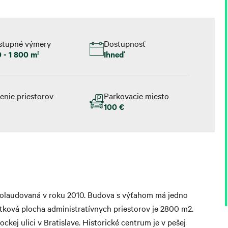
stupné výmery
Dostupnosť
 - 1 800 m
Ihneď
2
enie priestorov
Parkovacie miesto
e
100 €
kolaudovaná v roku 2010. Budova s výťahom má jedno
ková plocha administratívnych priestorov je 2800 m2.
ej ulici v Bratislave. Historické centrum je v pešej