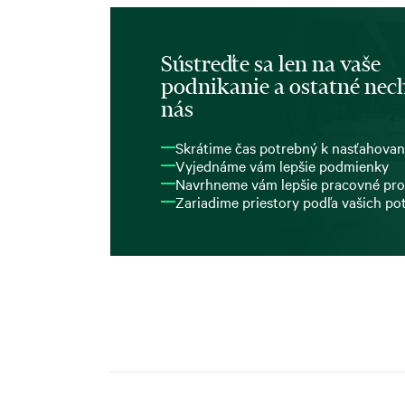
Sústreďte sa len na vaše
podnikanie a ostatné nech
nás
Skrátime čas potrebný k nasťahovan
Vyjednáme vám lepšie podmienky
Navrhneme vám lepšie pracovné pro
Zariadime priestory podľa vašich po