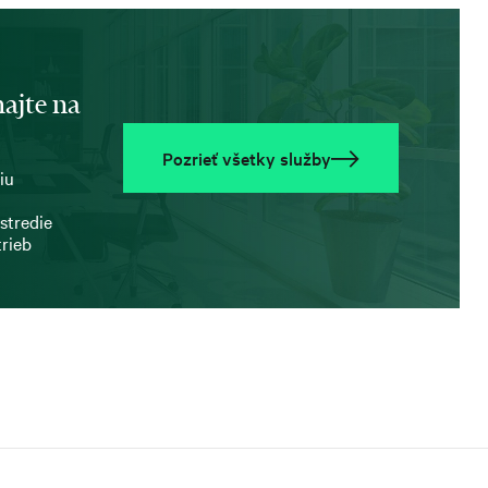
ajte na
Pozrieť všetky služby
iu
stredie
trieb