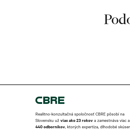
Podo
Realitno-konzultačná spoločnosť CBRE pôsobí na
viac ako 2
3 rokov
Slovensku už
a zamestnáva viac 
440 odborníkov
, ktorých expertíza, dlhodobé skúse