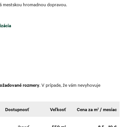
pná mestskou hromadnou dopravou.
izácia
požadované rozmery
. V prípade, že vám nevyhovuje
Dostupnosť
Veľkosť
Cena za m
/ mesiac
2
Ihneď
550 m
8,5 - 10 €
2