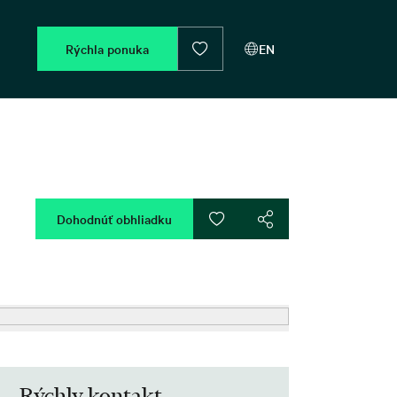
Rýchla ponuka
EN
Dohodnúť obhliadku
Rýchly kontakt