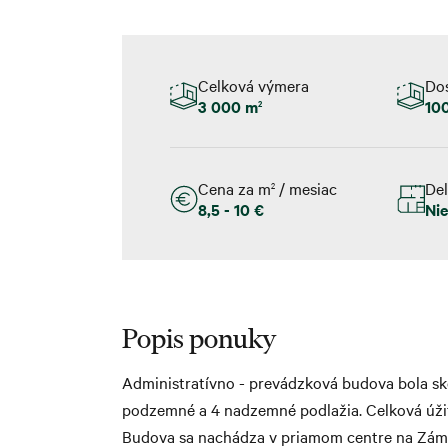
Celková výmera
Do
3 000 m
100
2
Cena za m
/ mesiac
Del
2
8,5 - 10 €
Ni
Popis ponuky
Administratívno - prevádzková budova bola s
podzemné a 4 nadzemné podlažia. Celková úžit
Budova sa nachádza v priamom centre na Zámock