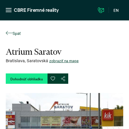
CBRE Firemné reality
EN
Späť
Atrium Saratov
Bratislava
,
Saratovská
zobraziť na mape
Dohodnúť obhliadku