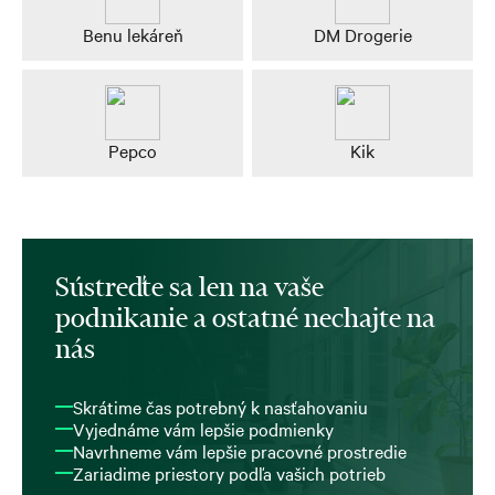
Benu lekáreň
DM Drogerie
Pepco
Kik
Sústreďte sa len na vaše
podnikanie a ostatné nechajte na
nás
Skrátime čas potrebný k nasťahovaniu
Vyjednáme vám lepšie podmienky
Navrhneme vám lepšie pracovné prostredie
Zariadime priestory podľa vašich potrieb