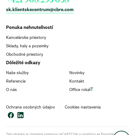
sk.klientskecentrum@cbre.com
Ponuka nehnuteľností
Kancelárske priestory
Sklady, haly a pozemky
Obchodné priestory
Dôležité odkazy
Naše služby
Novinky
Referencie
Kontakt
O nás
Office roka
Ochrana osobných údajov
Cookies nastavenia
Táto stránka je chránená pomocou reCAPTCHA a uplatňujú sa
Pravidlá ochrany