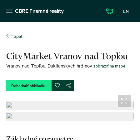
CBRE Firemné reality
EN
Späť
CityMarket Vranov nad Topľou
Vranov nad Topľou
,
Duklianskych hrdinov
zobraziť na mape
Dohodnúť obhliadku
Základné parametre