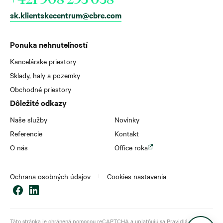
sk.klientskecentrum@cbre.com
Ponuka nehnuteľností
Kancelárske priestory
Sklady, haly a pozemky
Obchodné priestory
Dôležité odkazy
Naše služby
Novinky
Referencie
Kontakt
O nás
Office roka
Ochrana osobných údajov
Cookies nastavenia
Táto stránka je chránená pomocou reCAPTCHA a uplatňujú sa
Pravidlá ochrany