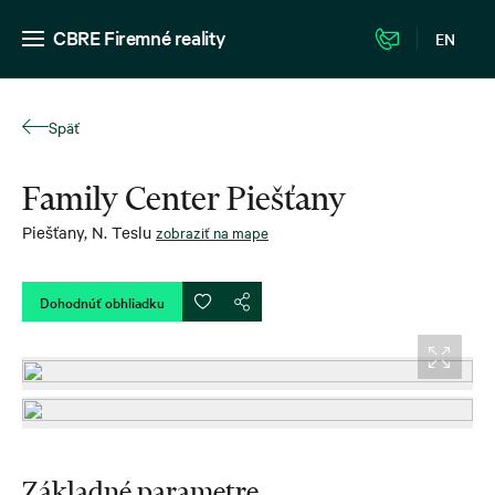
CBRE Firemné reality
EN
Späť
Family Center Piešťany
Piešťany
,
N. Teslu
zobraziť na mape
Dohodnúť obhliadku
Základné parametre