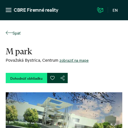
CBRE Firemné reality
EN
Späť
M park
Považská Bystrica
,
Centrum
zobraziť na mape
Dohodnúť obhliadku