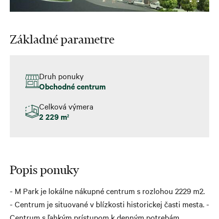
Základné parametre
Druh ponuky
Obchodné centrum
Celková výmera
2 229 m
2
Popis ponuky
- M Park je lokálne nákupné centrum s rozlohou 2229 m2.
- Centrum je situované v blízkosti historickej časti mesta. -
Centrum s ľahkým prístupom k denným potrebám,