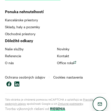
Ponuka nehnuteľností
Kancelárske priestory
Sklady, haly a pozemky
Obchodné priestory
Dôležité odkazy
Naše služby
Novinky
Referencie
Kontakt
O nás
Office roka
Ochrana osobných údajov
Cookies nastavenia
Táto stránka je chránená pomocou reCAPTCHA a uplatňujú sa
Pravidlá ochrany
osobných údajov
spoločnosti Google a ich
Zmluvné podmienky
.
RIESENIA
Tvorba výkonných riešení od