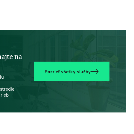
ajte na
Pozrieť všetky služby
iu
stredie
trieb