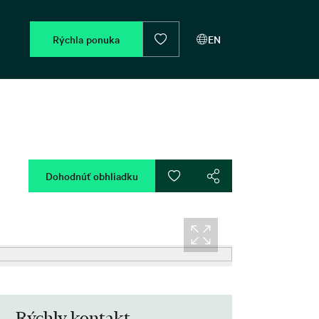
Rýchla ponuka
EN
Dohodnúť obhliadku
Rýchly kontakt