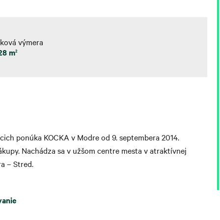
lková výmera
828 m
2
úcich ponúka KOCKA v Modre od 9. septembera 2014.
kupy. Nachádza sa v užšom centre mesta v atraktívnej
a – Stred.
vanie