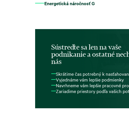
Energetická náročnosť G
Sústreďte sa len na vaše
podnikanie a ostatné nech
nás
Skrátime čas potrebný k nasťahovan
Vyjednáme vám lepšie podmienky
Navrhneme vám lepšie pracovné pro
Zariadime priestory podľa vašich po