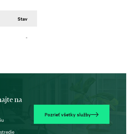
Stav
-
ajte na
Pozrieť všetky služby
iu
stredie