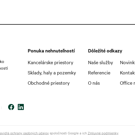
Ponuka nehnuteľností
Dôležité odkazy
ako
Kancelárske priestory
Naše služby
Novink
nosti
Sklady, haly a pozemky
Referencie
Kontak
Obchodné priestory
O nás
Office 
avidlá ochrany osobných údajov
spoločnosti Google a ich
Zmluvné podmienky
.