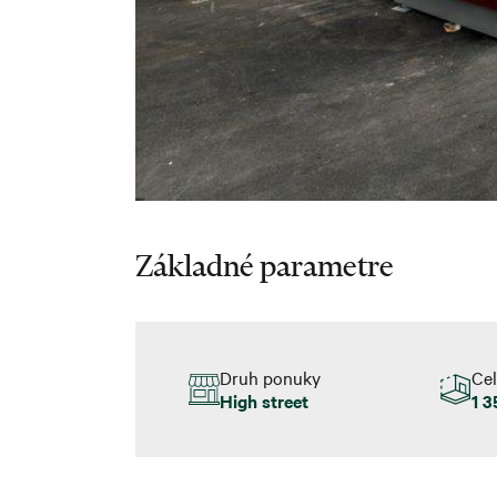
Základné parametre
Druh ponuky
Ce
High street
1 