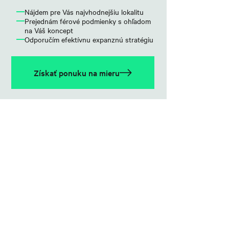
Nájdem pre Vás najvhodnejšiu lokalitu
Prejednám férové podmienky s ohľadom
na Váš koncept
Odporučím efektívnu expanznú stratégiu
Získať ponuku na mieru