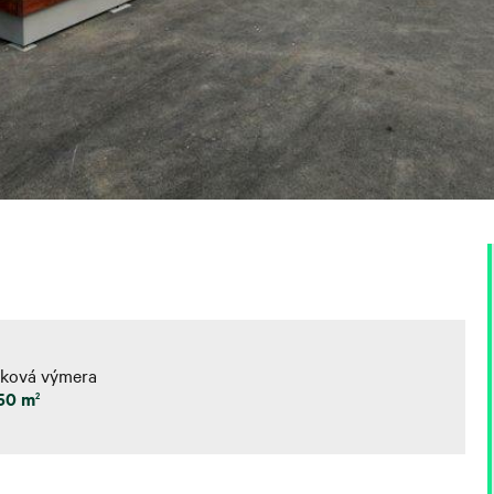
lková výmera
350 m
2