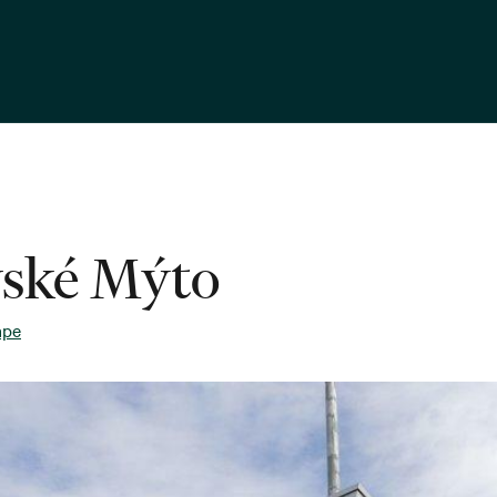
ské Mýto
ape