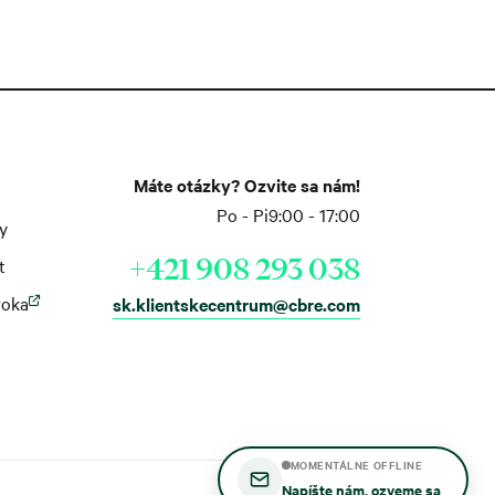
Máte otázky? Ozvite sa nám!
Po - Pi
9:00 - 17:00
y
+421 908 293 038
t
roka
sk.klientskecentrum@cbre.com
MOMENTÁLNE OFFLINE
Napíšte nám, ozveme sa