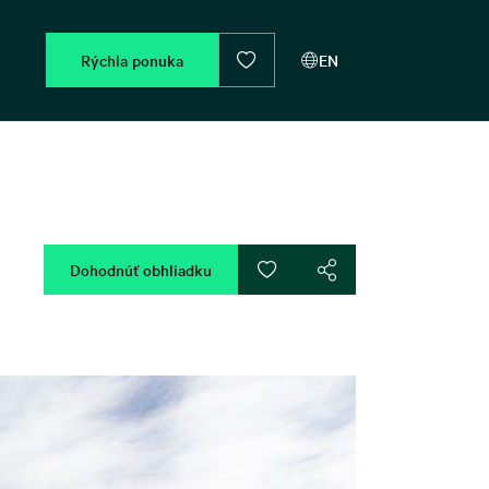
Rýchla ponuka
EN
Dohodnúť obhliadku