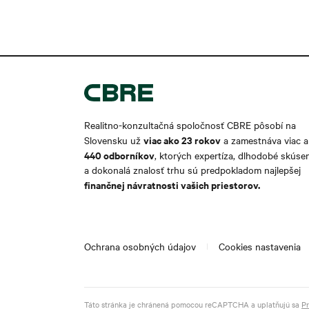
Realitno-konzultačná spoločnosť CBRE pôsobí na
viac ako 2
3 rokov
Slovensku už
a zamestnáva viac 
440 odborníkov
, ktorých expertíza, dlhodobé skúse
a dokonalá znalosť trhu sú predpokladom najlepšej
finančnej návratnosti vašich priestorov.
Ochrana osobných údajov
Cookies nastavenia
Táto stránka je chránená pomocou reCAPTCHA a uplatňujú sa
Pr