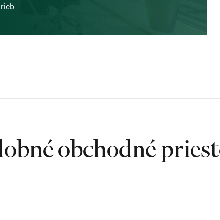
trieb
obné obchodné pries