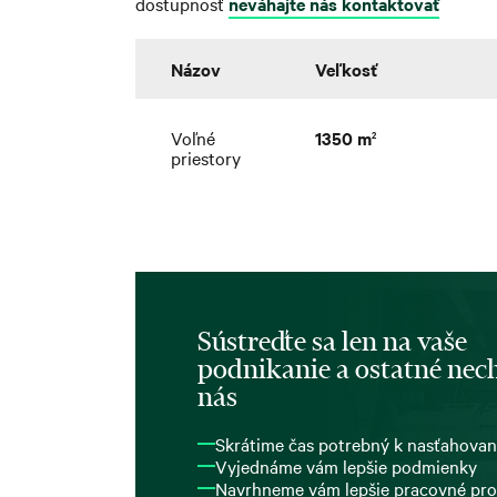
dostupnosť
neváhajte nás kontaktovať
Názov
Veľkosť
Voľné
1350 m
2
priestory
Sústreďte sa len na vaše
podnikanie a ostatné nech
nás
Skrátime čas potrebný k nasťahovan
Vyjednáme vám lepšie podmienky
Navrhneme vám lepšie pracovné pro