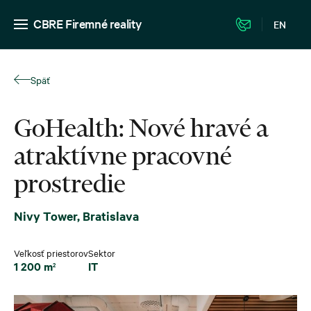
CBRE Firemné reality
EN
Späť
GoHealth: Nové hravé a
atraktívne pracovné
prostredie
Nivy Tower, Bratislava
Veľkosť priestorov
Sektor
1 200 m
IT
2