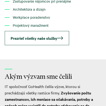
Zastupovanie nájomcov pri prenájme
Architektúra a dizajn
Workplace poradenstvo
Projektový manažment
Prezrieť všetky naše služby
Akým výzvam sme čelili
IT spoločnosť GoHealth čelila výzve, ktorou si
prechádzajú všetky rastúce firmy.
Zvyšovanie počtu
zamestnancov, ich meniace sa očakávania, potreby a
spôsob práce vyústili do potreby sťahovania sa do