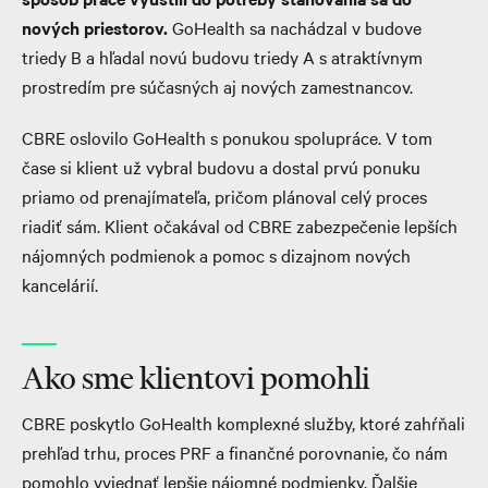
nových priestorov.
GoHealth sa nachádzal v budove
triedy B a hľadal novú budovu triedy A s atraktívnym
prostredím pre súčasných aj nových zamestnancov.
CBRE oslovilo GoHealth s ponukou spolupráce. V tom
čase si klient už vybral budovu a dostal prvú ponuku
priamo od prenajímateľa, pričom plánoval celý proces
riadiť sám. Klient očakával od CBRE zabezpečenie lepších
nájomných podmienok a pomoc s dizajnom nových
kancelárií.
Ako sme klientovi pomohli
CBRE poskytlo GoHealth komplexné služby, ktoré zahŕňali
prehľad trhu, proces PRF a finančné porovnanie, čo nám
pomohlo vyjednať lepšie nájomné podmienky. Ďalšie