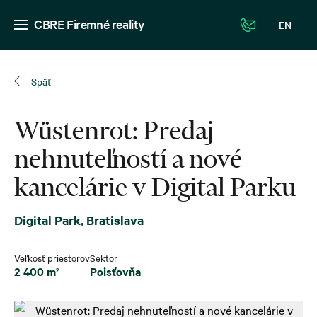
CBRE Firemné reality
EN
Späť
Wüstenrot: Predaj
nehnuteľností a nové
kancelárie v Digital Parku
Digital Park, Bratislava
Veľkosť priestorov
Sektor
2 400 m
Poisťovňa
2