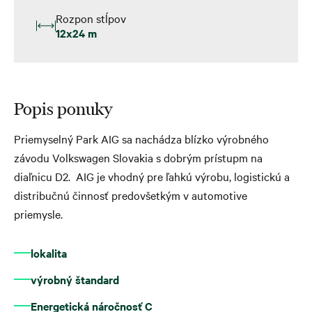
Rozpon stĺpov
12x24 m
Popis ponuky
Priemyselný Park AIG sa nachádza blízko výrobného
závodu Volkswagen Slovakia s dobrým prístupm na
diaľnicu D2. AIG je vhodný pre ľahkú výrobu, logistickú a
distribučnú činnosť predovšetkým v automotive
priemysle.
lokalita
výrobný štandard
Energetická náročnosť C