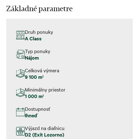
Základné parametre
Druh ponuky
A Class
Typ ponuky
Nájom
Celková výmera
9 100 m
2
Minimálny priestor
1 000 m
2
Dostupnosť
Ihneď
Výjazd na diaľnicu
D2 (Exit Lozorno)