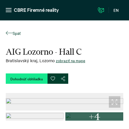
CBRE Firemné reality
EN
Späť
AIG Lozorno - Hall C
Bratislavský kraj
,
Lozorno
zobraziť na mape
Dohodnúť obhliadku
+4