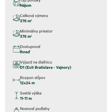
Nájom
Celková výmera
376 m
2
Minimálny priestor
376 m
2
Dostupnosť
Ihneď
Výjazd na diaľnicu
D1 (Exit Bratislava - Vajnory)
Rozpon stĺpov
12x24 m
Svetlá výška
11-11 m
Nosnosť podlahy