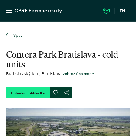
CBRE Firemné reality
EN
Späť
Contera Park Bratislava - cold
units
Bratislavský kraj
,
Bratislava
zobraziť na mape
Dohodnúť obhliadku