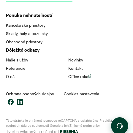
Ponuka nehnuteľností
Kancelárske priestory
Sklady, haly a pozemky
Obchodné priestory
Dôležité odkazy
Naše služby
Novinky
Referencie
Kontakt
O nás
Office roka
Ochrana osobných údajov
Cookies nastavenia
Táto stránka je chránená pomocou reCAPTCHA a uplatňujú sa
Pravidlá ochrany
osobných údajov
spoločnosti Google a ich
Zmluvné podmienky
.
RIESENIA
Tvorba výkonných riešení od