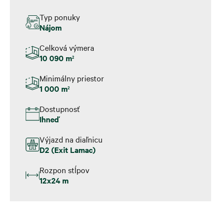
Typ ponuky
Nájom
Celková výmera
10 090 m
2
Minimálny priestor
1 000 m
2
Dostupnosť
Ihneď
Výjazd na diaľnicu
D2 (Exit Lamac)
Rozpon stĺpov
12x24 m