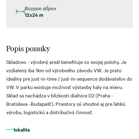
Rozpon stĺpov
12x24 m
Popis ponuky
Skladovo - výrobný areál benefituje zo svojej polohy. Je
vzdialený iba 1km od výrobného závodu VW. Je preto
ideálny pre just-in-time / just-in-sequence dodávateľov do
VW. V parku existuje možnosť výstavby haly na mieru.
Sklad sa nachádza v blízkosti diaľnice D2 (Praha -
Bratislava -Budapešť). Priestory sú vhodné aj pre ľahkú
výrobu, logistickú a distribučnú činnosť.
lokalita