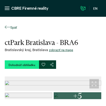
CBRE Firemné reality
EN
Späť
ctPark Bratislava - BRA6
Bratislavský kraj
,
Bratislava
zobraziť na mape
Dohodnúť obhliadku
+5