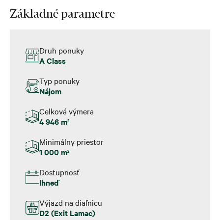
Základné parametre
Druh ponuky
A Class
Typ ponuky
Nájom
Celková výmera
4 946 m
2
Minimálny priestor
1 000 m
2
Dostupnosť
Ihneď
Výjazd na diaľnicu
D2 (Exit Lamac)