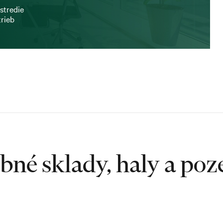
stredie
trieb
bné sklady, haly a po