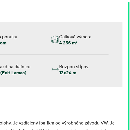
p ponuky
Celková výmera
jom
4 256 m
2
azd na diaľnicu
Rozpon stĺpov
 (Exit Lamac)
12x24 m
 polohy. Je vzdialený iba 1km od výrobného závodu VW. Je