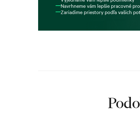
Navrhneme vám lepšie pracovné pro
Zariadime priestory podľa vašich po
Podo