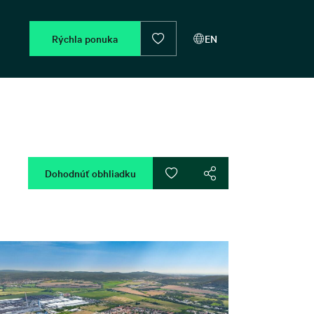
Rýchla ponuka
EN
Dohodnúť obhliadku