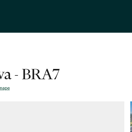
ava - BRA7
 mape