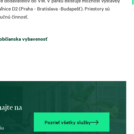
ence dodávateľov do VW. V parku existuje možnosť výstavby
aľnice D2 (Praha - Bratislava -Budapešť). Priestory sú
ibučnú činnosť.
 občianska vybavenosť
ajte na
Pozrieť všetky služby
iu