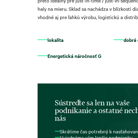
preto ideálny pre just-in-time / just-in-sequ
haly na mieru. Sklad sa nachádza v blízkosti di
vhodné aj pre ľahkú výrobu, logistickú a distr
lokalita
dobrá
Energetická náročnosť G
Sústreďte sa len na vaše
podnikanie a ostatné nech
nás
Skrátime čas potrebný k nasťahovan
Vyjednáme vám lepšie podmienky