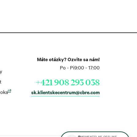
Máte otázky? Ozvite sa nám!
Po - Pi
9:00 - 17:00
y
+421 908 293 038
t
roka
sk.klientskecentrum@cbre.com
MOMENTÁLNE OFFLINE