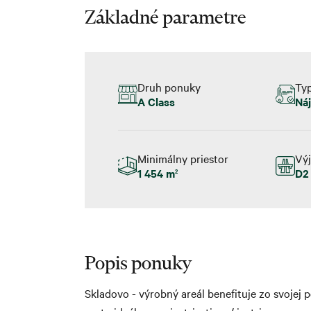
Základné parametre
Druh ponuky
Ty
A Class
Ná
Minimálny priestor
Výj
1 454 m
D2
2
Popis ponuky
Skladovo - výrobný areál benefituje zo svojej