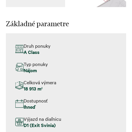
Základné parametre
Druh ponuky
A Class
Typ ponuky
Nájom
Celková výmera
18 913 m
2
Dostupnosť
Ihneď
Výjazd na diaľnicu
D1 (Exit Svinia)