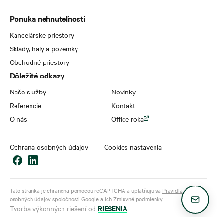
Ponuka nehnuteľností
Kancelárske priestory
Sklady, haly a pozemky
Obchodné priestory
Dôležité odkazy
Naše služby
Novinky
Referencie
Kontakt
O nás
Office roka
Ochrana osobných údajov
Cookies nastavenia
Táto stránka je chránená pomocou reCAPTCHA a uplatňujú sa
Pravidlá ochrany
osobných údajov
spoločnosti Google a ich
Zmluvné podmienky
.
RIESENIA
Tvorba výkonných riešení od