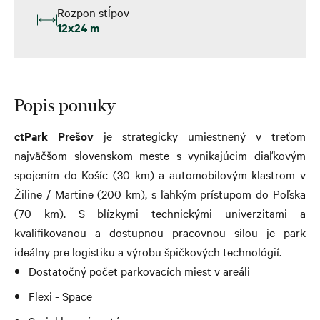
Rozpon stĺpov
12x24 m
Popis ponuky
ct
Park Prešov
je strategicky umiestnený v treťom
najväčšom slovenskom meste s vynikajúcim diaľkovým
spojením do Košíc (30 km) a automobilovým klastrom v
Žiline / Martine (200 km), s ľahkým prístupom do Poľska
(70 km). S blízkymi technickými univerzitami a
kvalifikovanou a dostupnou pracovnou silou je park
ideálny pre logistiku a výrobu špičkových technológií.
Dostatočný počet parkovacích miest v areáli
Flexi - Space