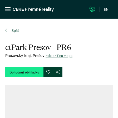
CBRE Firemné reality
EN
Späť
ctPark Presov - PR6
Prešovský kraj
,
Prešov
zobraziť na mape
Dohodnúť obhliadku