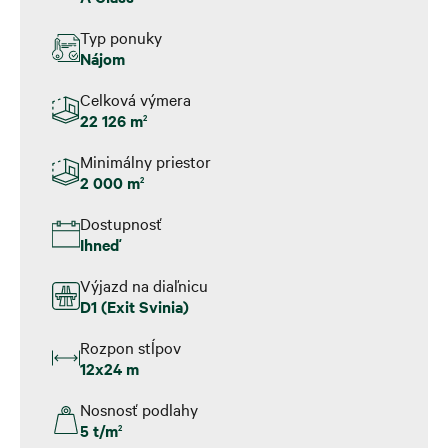
Typ ponuky
Nájom
Celková výmera
22 126 m
2
Minimálny priestor
2 000 m
2
Dostupnosť
Ihneď
Výjazd na diaľnicu
D1 (Exit Svinia)
Rozpon stĺpov
12x24 m
Nosnosť podlahy
5 t/m
2