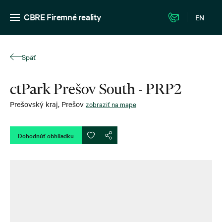
CBRE Firemné reality
EN
Späť
ctPark Prešov South - PRP2
Prešovský kraj
,
Prešov
zobraziť na mape
Dohodnúť obhliadku