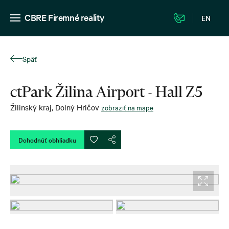
CBRE Firemné reality
EN
Späť
ctPark Žilina Airport - Hall Z5
Žilinský kraj
,
Dolný Hričov
zobraziť na mape
Dohodnúť obhliadku