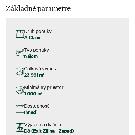
Základné parametre
Druh ponuky
A Class
Typ ponuky
Nájom
Celková výmera
23 961 m
2
Minimálny priestor
1 000 m
2
Dostupnosť
Ihneď
Výjazd na diaľnicu
D3 (Exit Zilina - Zapad)