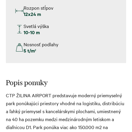
Rozpon stĺpov
12x24 m
Svetlá výška
10-10 m
Nosnosť podlahy
5 t/m
2
Popis ponuky
CTP ŽILINA AIRPORT predstavuje moderný priemyselný
park ponúkajúci priestory vhodné na logistiku, distribúciu
a ľahký priemysel s kancelárskymi plochami, umiestnený
na 40 ha pozemku medzi medzinárodným letiskom a
diaľnicou D1. Park ponúka viac ako 150.000 m2 na