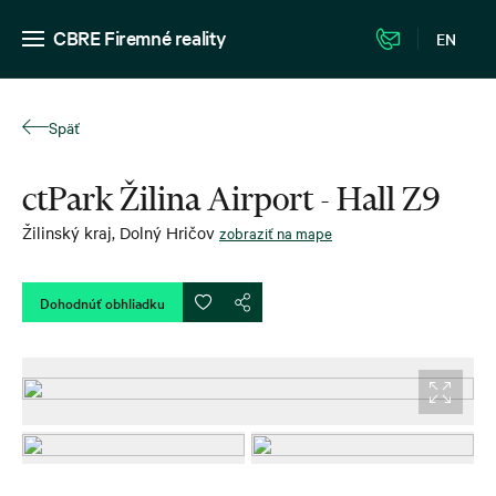
CBRE Firemné reality
EN
Späť
ctPark Žilina Airport - Hall Z9
Žilinský kraj
,
Dolný Hričov
zobraziť na mape
Dohodnúť obhliadku