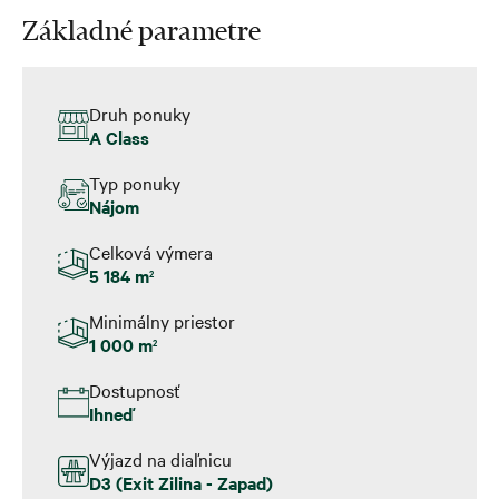
Základné parametre
Druh ponuky
A Class
Typ ponuky
Nájom
Celková výmera
5 184 m
2
Minimálny priestor
1 000 m
2
Dostupnosť
Ihneď
Výjazd na diaľnicu
D3 (Exit Zilina - Zapad)