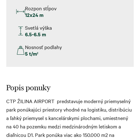
Rozpon stĺpov
12x24 m
Svetlá výška
6.5-6.5 m
Nosnosť podlahy
5 t/m
2
Popis ponuky
CTP ŽILINA AIRPORT predstavuje moderný priemyselný
park ponúkajúci priestory vhodné na logistiku, distribúciu
a ľahký priemysel s kancelárskymi plochami, umiestnený
na 40 ha pozemku medzi medzinárodným letiskom a
diaľnicou D1. Park ponúka viac ako 150.000 m2 na