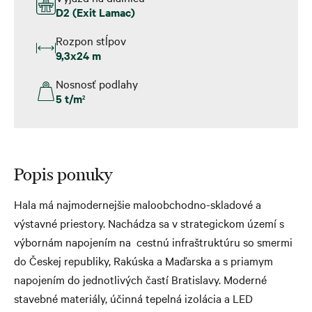
D2 (Exit Lamac)
Rozpon stĺpov
9,3x24 m
Nosnosť podlahy
5 t/m
2
Popis ponuky
Hala má najmodernejšie maloobchodno-skladové a
výstavné priestory. Nachádza sa v strategickom území s
výbornám napojením na cestnú infraštruktúru so smermi
do Českej republiky, Rakúska a Maďarska a s priamym
napojením do jednotlivých častí Bratislavy. Moderné
stavebné materiály, účinná tepelná izolácia a LED