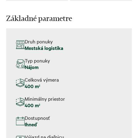
Základné parametre
Druh ponuky
Mestská logistika
Typ ponuky
Nájom
Celková výmera
400 m
2
Minimálny priestor
400 m
2
Dostupnosť
Ihneď
Výjazd na diaľnicu