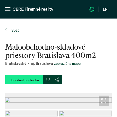
CBRE Firemné reality
EN
Späť
Maloobchodno-skladové
priestory Bratislava 400m2
Bratislavský kraj
,
Bratislava
zobraziť na mape
Dohodnúť obhliadku