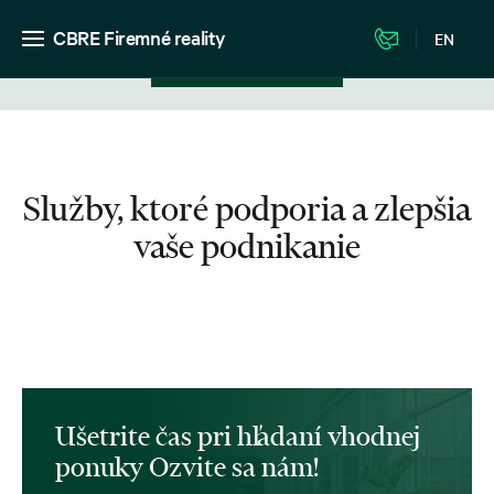
CBRE Firemné reality
EN
Zobrazenie v zozname
Služby, ktoré podporia a zlepšia
vaše podnikanie
Ušetrite čas pri hľadaní vhodnej
ponuky Ozvite sa nám!