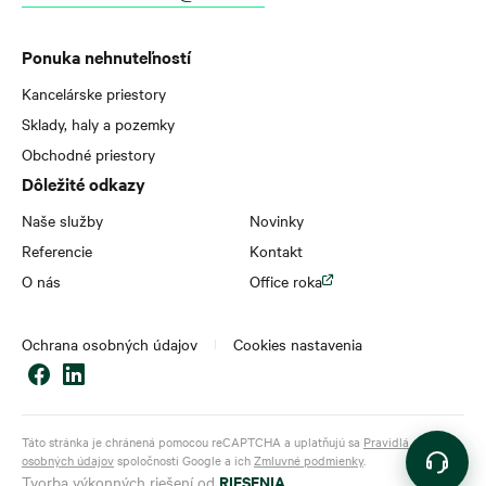
Ponuka nehnuteľností
Kancelárske priestory
Sklady, haly a pozemky
Obchodné priestory
Dôležité odkazy
Naše služby
Novinky
Referencie
Kontakt
O nás
Office roka
Ochrana osobných údajov
Cookies nastavenia
Táto stránka je chránená pomocou reCAPTCHA a uplatňujú sa
Pravidlá ochrany
osobných údajov
spoločnosti Google a ich
Zmluvné podmienky
.
RIESENIA
Tvorba výkonných riešení od