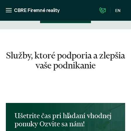
CBRE Firemné reality
EN
Zobrazenie v zozname
Služby, ktoré podporia a zlepšia
vaše podnikanie
Ušetrite čas pri hľadaní vhodnej
ponuky Ozvite sa nám!