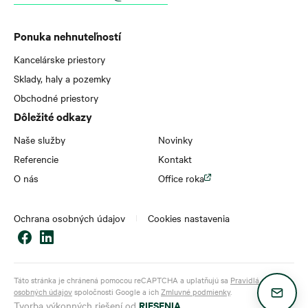
Ponuka nehnuteľností
Kancelárske priestory
Sklady, haly a pozemky
Obchodné priestory
Dôležité odkazy
Naše služby
Novinky
Referencie
Kontakt
O nás
Office roka
Ochrana osobných údajov
Cookies nastavenia
Táto stránka je chránená pomocou reCAPTCHA a uplatňujú sa
Pravidlá ochrany
osobných údajov
spoločnosti Google a ich
Zmluvné podmienky
.
RIESENIA
Tvorba výkonných riešení od