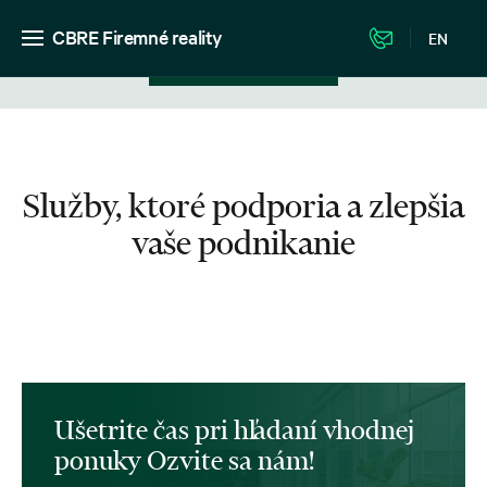
CBRE Firemné reality
EN
Zobrazenie v zozname
Služby, ktoré podporia a zlepšia
vaše podnikanie
Ušetrite čas pri hľadaní vhodnej
ponuky Ozvite sa nám!