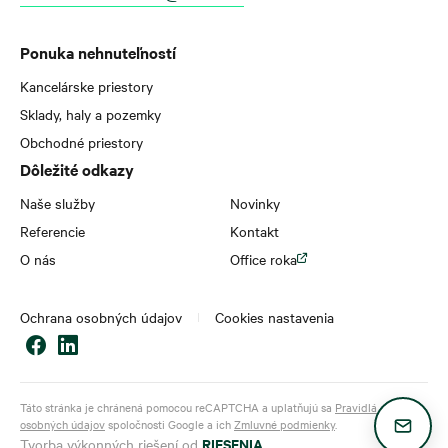
Ponuka nehnuteľností
Kancelárske priestory
Sklady, haly a pozemky
Obchodné priestory
Dôležité odkazy
Naše služby
Novinky
Referencie
Kontakt
O nás
Office roka
Ochrana osobných údajov
Cookies nastavenia
Táto stránka je chránená pomocou reCAPTCHA a uplatňujú sa
Pravidlá ochrany
osobných údajov
spoločnosti Google a ich
Zmluvné podmienky
.
RIESENIA
Tvorba výkonných riešení od