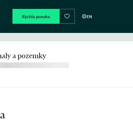
Rýchla ponuka
EN
 haly a pozemky
ia