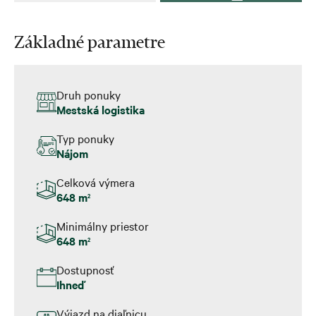
Základné parametre
Druh ponuky
Mestská logistika
Typ ponuky
Nájom
Celková výmera
648 m
2
Minimálny priestor
648 m
2
Dostupnosť
Ihneď
Výjazd na diaľnicu