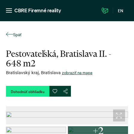
CBRE Firemné reality
EN
Späť
Pestovateľská, Bratislava II. -
648 m2
Bratislavský kraj
,
Bratislava
zobraziť na mape
Dohodnúť obhliadku
+2