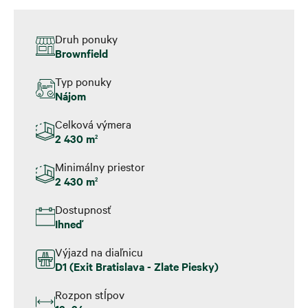
Druh ponuky
Brownfield
Typ ponuky
Nájom
Celková výmera
2 430 m
2
Minimálny priestor
2 430 m
2
Dostupnosť
Ihneď
Výjazd na diaľnicu
D1 (Exit Bratislava - Zlate Piesky)
Rozpon stĺpov