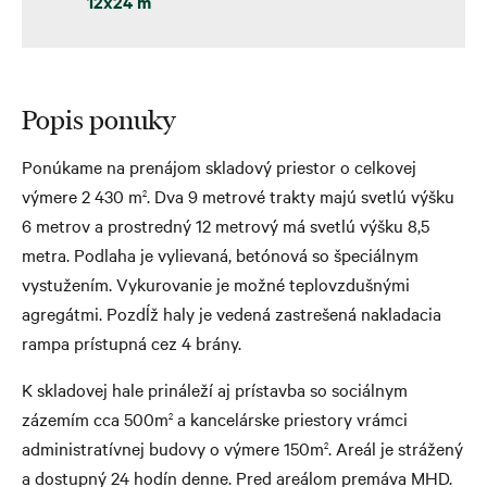
12x24 m
Popis ponuky
Ponúkame na prenájom skladový priestor o celkovej
výmere 2 430 m
. Dva 9 metrové trakty majú svetlú výšku
2
6 metrov a prostredný 12 metrový má svetlú výšku 8,5
metra. Podlaha je vylievaná, betónová so špeciálnym
vystužením. Vykurovanie je možné teplovzdušnými
agregátmi. Pozdĺž haly je vedená zastrešená nakladacia
rampa prístupná cez 4 brány.
K skladovej hale prináleží aj prístavba so sociálnym
zázemím cca 500m
a kancelárske priestory vrámci
2
administratívnej budovy o výmere 150m
. Areál je strážený
2
a dostupný 24 hodín denne. Pred areálom premáva MHD.