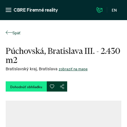
CBRE Firemné reality
EN
Späť
Púchovská, Bratislava III. - 2.430
m2
Bratislavský kraj
,
Bratislava
zobraziť na mape
Dohodnúť obhliadku