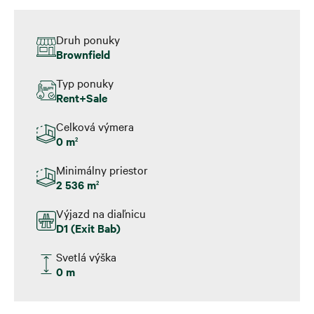
Druh ponuky
Brownfield
Typ ponuky
Rent+Sale
Celková výmera
0 m
2
Minimálny priestor
2 536 m
2
Výjazd na diaľnicu
D1 (Exit Bab)
Svetlá výška
0 m