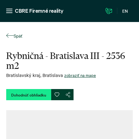
CBRE Firemné reality
EN
Späť
Rybničná - Bratislava III - 2536
m2
Bratislavský kraj
,
Bratislava
zobraziť na mape
Dohodnúť obhliadku