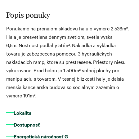
Popis ponuky
Ponukame na prenajom skladovu halu o vymere 2 536m².
Hala je presvetlena dennym svetlom, svetla vyska
6,5m. Nostnost podlahy 5t/m². Nakladka a vykladka
tovaru je zabezpecena pomocou 3 hydraulickych
nakladacich ramp, ktore su prestresene. Priestory niesu
vykurovane. Pred halou je 1 500m² volnej plochy pre
manipulaciu s tovarom. V tesnej blizkosti haly je dalsia
mensia kancelarska budova so socialnym zazemim o
vymere 191m².
Lokalita
Dostupnosť
Energetická náročnosť G