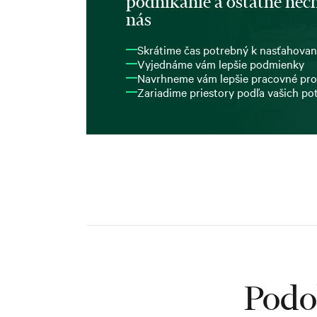
podnikanie a ostatné nech
nás
Skrátime čas potrebný k nasťahovan
Vyjednáme vám lepšie podmienky
Navrhneme vám lepšie pracovné pro
Zariadime priestory podľa vašich po
Podo