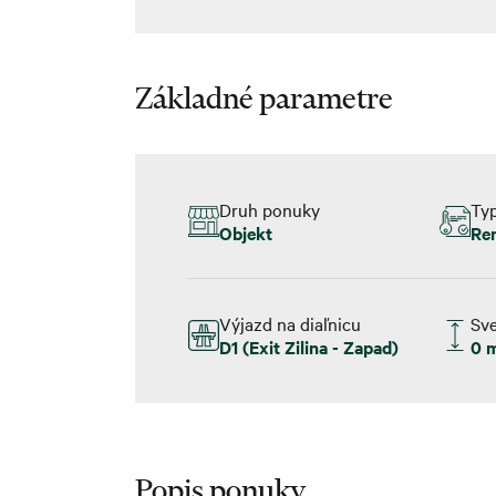
Základné parametre
Druh ponuky
Ty
Objekt
Re
Výjazd na diaľnicu
Sve
D1 (Exit Zilina - Zapad)
0 
Popis ponuky