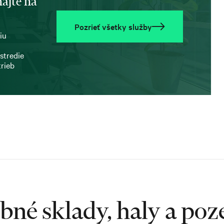
ajte na
Pozrieť všetky služby
iu
stredie
trieb
bné sklady, haly a po