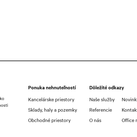
Ponuka nehnuteľností
Dôležité odkazy
ako
Kancelárske priestory
Naše služby
Novink
nosti
Sklady, haly a pozemky
Referencie
Kontak
Obchodné priestory
O nás
Office 