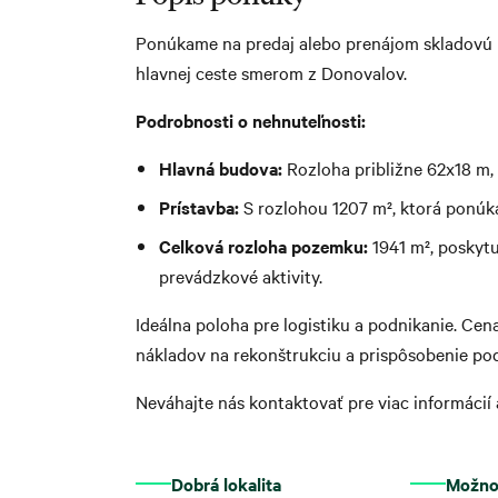
Ponúkame na predaj alebo prenájom skladovú ha
hlavnej ceste smerom z Donovalov.
Podrobnosti o nehnuteľnosti:
Hlavná budova:
Rozloha približne 62x18 m, 
Prístavba:
S rozlohou 1207 m², ktorá ponúka
Celková rozloha pozemku:
1941 m², poskytu
prevádzkové aktivity.
Ideálna poloha pre logistiku a podnikanie. C
nákladov na rekonštrukciu a prispôsobenie po
Neváhajte nás kontaktovať pre viac informácií 
Dobrá lokalita
Možno