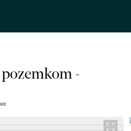
s pozemkom -
ape