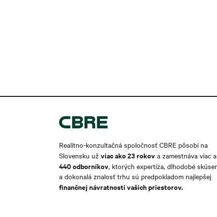
Realitno-konzultačná spoločnosť CBRE pôsobí na
viac ako 2
3 rokov
Slovensku už
a zamestnáva viac 
440 odborníkov
, ktorých expertíza, dlhodobé skúse
a dokonalá znalosť trhu sú predpokladom najlepšej
finančnej návratnosti vašich priestorov.