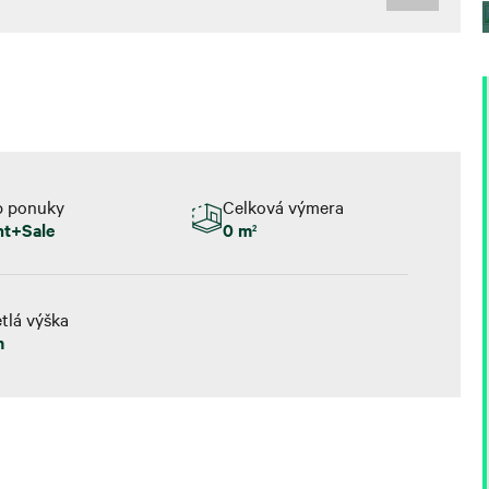
p ponuky
Celková výmera
nt+Sale
0 m
2
tlá výška
m