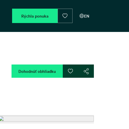
Rýchla ponuka
EN
Dohodnúť obhliadku