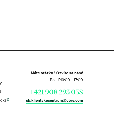
Máte otázky? Ozvite sa nám!
Po - Pi
9:00 - 17:00
y
+421 908 293 038
t
roka
sk.klientskecentrum@cbre.com