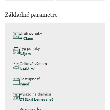
Základné parametre
Druh ponuky
A Class
Typ ponuky
Nájom
Celková výmera
6 463 m
2
Dostupnosť
Ihneď
Výjazd na diaľnicu
D1 (Exit Lemesany)
Rozpon stĺpov