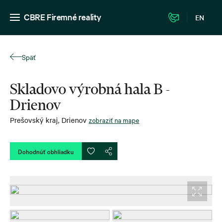
CBRE Firemné reality
EN
Späť
Skladovo výrobná hala B -
Drienov
Prešovský kraj
,
Drienov
zobraziť na mape
Dohodnúť obhliadku