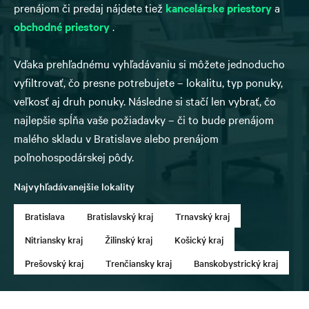
prenájom či predaj nájdete tiež
kancelárske priestory
a
obchodné priestory
.
Vďaka prehľadnému vyhľadávaniu si môžete jednoducho
vyfiltrovať, čo presne potrebujete – lokalitu, typ ponuky,
veľkosť aj druh ponuky. Následne si stačí len vybrať, čo
najlepšie spĺňa vaše požiadavky – či to bude prenájom
malého skladu v Bratislave alebo prenájom
poľnohospodárskej pôdy.
Najvyhľadávanejšie lokality
Bratislava
Bratislavský kraj
Trnavský kraj
Nitriansky kraj
Žilinský kraj
Košický kraj
Prešovský kraj
Trenčiansky kraj
Banskobystrický kraj