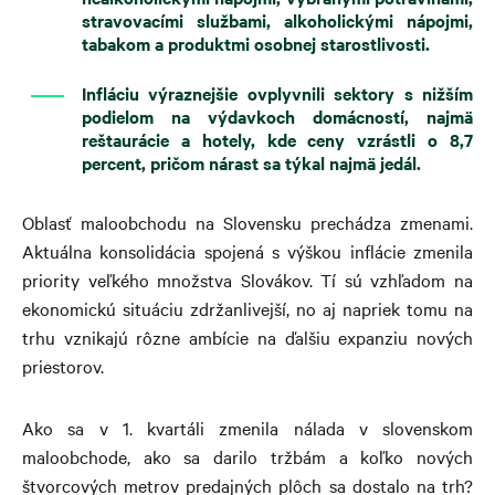
stravovacími službami, alkoholickými nápojmi,
tabakom a produktmi osobnej starostlivosti.
Infláciu výraznejšie ovplyvnili sektory s nižším
podielom na výdavkoch domácností, najmä
reštaurácie a hotely, kde ceny vzrástli o 8,7
percent, pričom nárast sa týkal najmä jedál.
Oblasť maloobchodu na Slovensku prechádza zmenami.
Aktuálna konsolidácia spojená s výškou inflácie zmenila
priority veľkého množstva Slovákov. Tí sú vzhľadom na
ekonomickú situáciu zdržanlivejší, no aj napriek tomu na
trhu vznikajú rôzne ambície na ďalšiu expanziu nových
priestorov.
Ako sa v 1. kvartáli zmenila nálada v slovenskom
maloobchode, ako sa darilo tržbám a koľko nových
štvorcových metrov predajných plôch sa dostalo na trh?