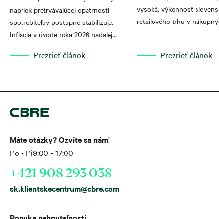
vysoká, výkonnosť sloven
napriek pretrvávajúcej opatrnosti
retailového trhu v nákupný
spotrebiteľov postupne stabilizuje.
rastie.
Inflácia v úvode roka 2026 naďalej
klesala. Pokles inflácie vytvára
Prezrieť článok
Prezrieť článok
pozitívne podmienky pre oživenie
reálnej kúpnej sily domácností, čo sa
postupne premieta aj do výkonnosti
nákupných centier. Vyplýva to z
aktuálnej analýzy globálnej realitno-
poradenskej spoločnosti CBRE
Slovensko.
Máte otázky? Ozvite sa nám!
Po - Pi
9:00 - 17:00
+421 908 293 038
sk.klientskecentrum@cbre.com
Ponuka nehnuteľností