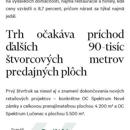
na výdavkoch domácností, najmä reštaurácie a hotely, kde
ceny vzrástli o 8,7 percent, pričom nárast sa týkal najmä
jedál.
Trh očakáva príchod
ďalších 90-tisíc
štvorcových metrov
predajných plôch
Prvý štvrťrok sa niesol aj v znamení dokončovania nových
retailových projektov – konkrétne OC Spektrum Nové
zámky s celkovou prenajímateľnou plochou 4 200 m² a OC
Spektrum Lučenec s plochou 5 500 m².