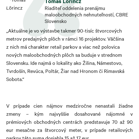
Tomáš Lörincz
Riaditeľ oddelenia prenájmu
maloobchodných nehnuteľností, CBRE
Slovensko
„Aktuálne je vo výstavbe takmer 90-tisíc štvorcových
metrov predajných plôch v rámci 16 projektov. Väčšina
z nich má charakter retail parkov a viac než polovica
nových maloobchodných plôch sa buduje v strednom
Slovensku. Ide najmä o lokality ako Žilina, Námestovo,
Tvrdošín, Revúca, Poltár, Žiar nad Hronom či Rimavská
Sobota.“
V prípade cien nájmov medziročne nenastali žiadne
zmeny – kým najvyššie dosahované nájomné v
prémiových obchodných centrách predstavuje 70 až 90
eur mesačne za štvorcový meter, v prípade retailových
parkov táto suma dosiahla 15 až 17 eur.