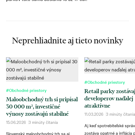
Neprehliadnite aj tieto novinky
#Obchodné priestory
#Obchodné priestory
Retail parky zostáva
developerov naďalej
Maloobchodný trh si pripísal
atraktívne
30 000 m², investičné
výnosy zostávajú stabilné
11.03.2026
3 minúty čítani
15.06.2026
3 minúty čítania
Aj keď spotrebiteľské sprá
zostáva opatrné a inflácia
Slovenský maloobchodný trh sa aj