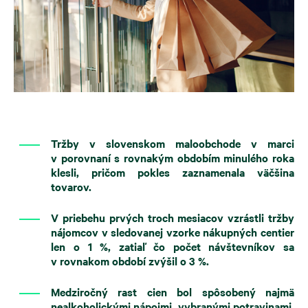
Tržby v slovenskom maloobchode v marci
v porovnaní s rovnakým obdobím minulého roka
klesli, pričom pokles zaznamenala väčšina
tovarov.
V priebehu prvých troch mesiacov vzrástli tržby
nájomcov v sledovanej vzorke nákupných centier
len o 1 %, zatiaľ čo počet návštevníkov sa
v rovnakom období zvýšil o 3 %.
Medziročný rast cien bol spôsobený najmä
nealkoholickými nápojmi, vybranými potravinami,