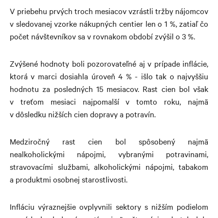
V priebehu prvých troch mesiacov vzrástli tržby nájomcov
v sledovanej vzorke nákupných centier len o 1 %, zatiaľ čo
počet návštevníkov sa v rovnakom období zvýšil o 3 %.
Zvýšené hodnoty boli pozorovateľné aj v prípade inflácie,
ktorá v marci dosiahla úroveň 4 % - išlo tak o najvyššiu
hodnotu za posledných 15 mesiacov. Rast cien bol však
v treťom mesiaci najpomalší v tomto roku, najmä
v dôsledku nižších cien dopravy a potravín.
Medziročný rast cien bol spôsobený najmä
nealkoholickými nápojmi, vybranými potravinami,
stravovacími službami, alkoholickými nápojmi, tabakom
a produktmi osobnej starostlivosti.
Infláciu výraznejšie ovplyvnili sektory s nižším podielom