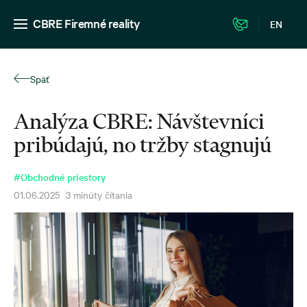
CBRE Firemné reality
EN
Späť
Analýza CBRE: Návštevníci
pribúdajú, no tržby stagnujú
#Obchodné priestory
01.06.2025
3 minúty čítania