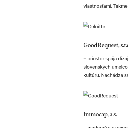
vlastnosťami. Takmer
GoodRequest, s.r.
– priestor spája diz
slovenských umelcov.
kultúru. Nachádza sa
Immocap, a.s.
– moderný a dizajnov