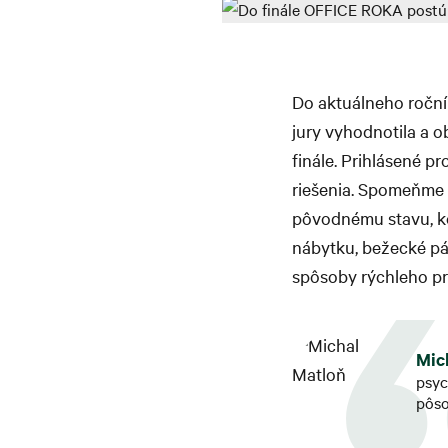
Do aktuálneho roční
jury vyhodnotila a o
finále. Prihlásené p
riešenia. Spomeňme n
pôvodnému stavu, ko
nábytku, bežecké pás
spôsoby rýchleho pre
Mic
psyc
pôso