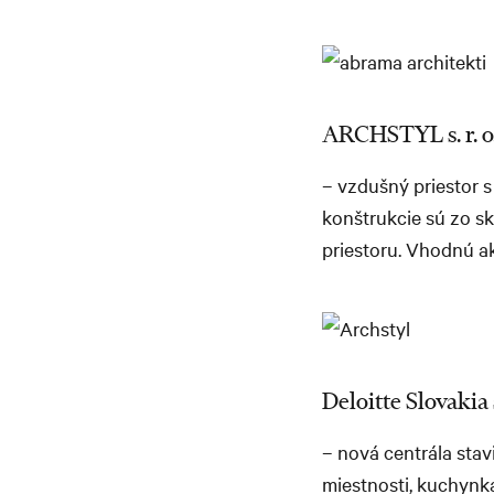
ARCHSTYL s. r. o
– vzdušný priestor s
konštrukcie sú zo s
priestoru. Vhodnú ak
Deloitte Slovakia s
– nová centrála stavi
miestnosti, kuchynka