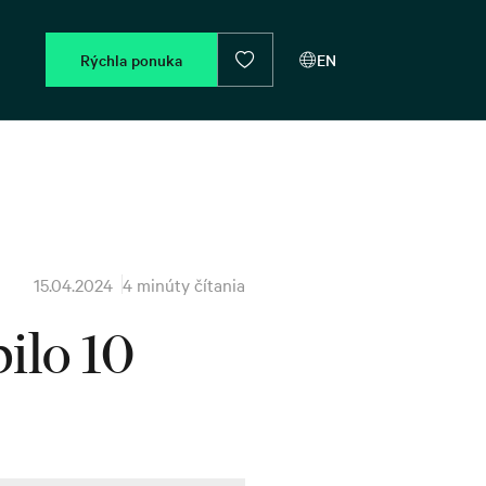
Rýchla ponuka
EN
15.04.2024
4 minúty čítania
ilo 10