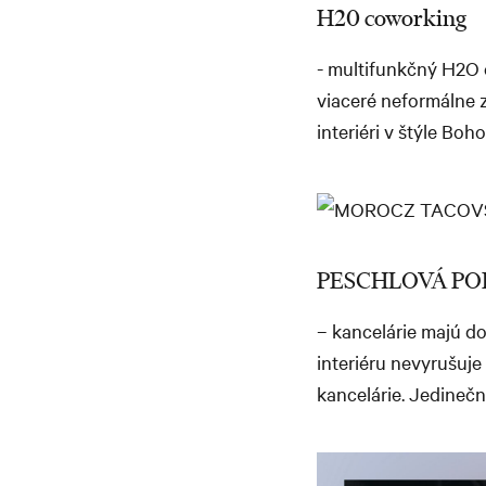
H20 coworking
- multifunkčný H2O 
viaceré neformálne z
interiéri v štýle Boh
PESCHLOVÁ PODHO
– kancelárie majú 
interiéru nevyrušuje
kancelárie. Jedineč