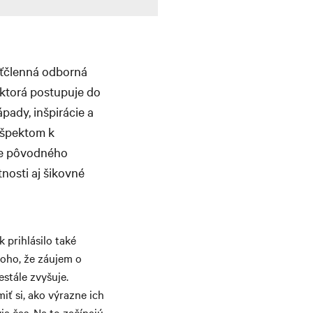
äťčlenná odborná
, ktorá postupuje do
pady, inšpirácie a
rešpektom k
tie pôvodného
tnosti aj šikovné
 prihlásilo také
oho, že záujem o
estále zvyšuje.
 si, ako výrazne ich
ia čas. Na to začínajú