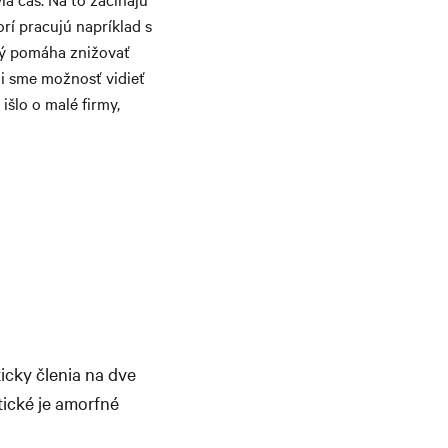
orí pracujú napríklad s
orý pomáha znižovať
li sme možnosť vidieť
 išlo o malé firmy,
ticky členia na dve
tické je amorfné