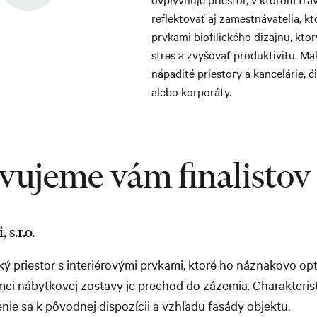
reflektovať aj zamestnávatelia, kt
prvkami biofilického dizajnu, kt
stres a zvyšovať produktivitu. Ma
nápadité priestory a kancelárie, či
alebo korporáty.
vujeme vám finalistov
s.r.o.
cký priestor s interiérovými prvkami, ktoré ho náznakovo op
mci nábytkovej zostavy je prechod do zázemia. Charakteris
tenie sa k pôvodnej dispozícii a vzhľadu fasády objektu.