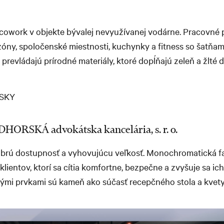
cowork v objekte bývalej nevyužívanej vodárne. Pracovné 
óny, spoločenské miestnosti, kuchynky a fitness so šatňam
o prevládajú prírodné materiály, ktoré dopĺňajú zeleň a žlté 
RSKÁ advokátska kancelária, s. r. o.
dobrú dostupnosť a vyhovujúcu veľkosť. Monochromatická 
 klientov, ktorí sa cítia komfortne, bezpečne a zvyšuje sa i
nými prvkami sú kameň ako súčasť recepčného stola a kvet