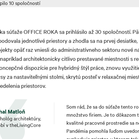
ka súťaže OFFICE ROKA sa prihlásilo až 30 spoločností. P
bodovala jednotlivé priestory a zhodla sa na prvej desiatke
rojekty opäť raz vniesli do administratívneho sektoru nové ná
apríklad architektonicky citlivo prestavané miestnosti s 
ncepčné dispozície pre hybridný štýl práce, znovu využi
y za nastaviteľnými stolmi, skrytú posteľ v relaxačnej mies
delenia priestorov.
Som rád, že sa do súťaže tento rok
hal Matloň
množstvo firiem. Je to dôkazom t
hológ architektúry,
kvalitné pracovné prostredie sa n
bí v theLivingCore
Pandémia pomohla ľuďom uvedomiť
ovplyvňuje priestor, v ktorom tráv