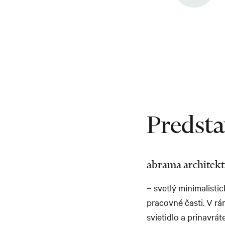
Predsta
abrama architekti, 
– svetlý minimalisti
pracovné časti. V rá
svietidlo a prinavrá