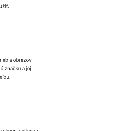
žiť.
arieb a obrazov
ú značku a jej
eľou.
je akousi uvítacou