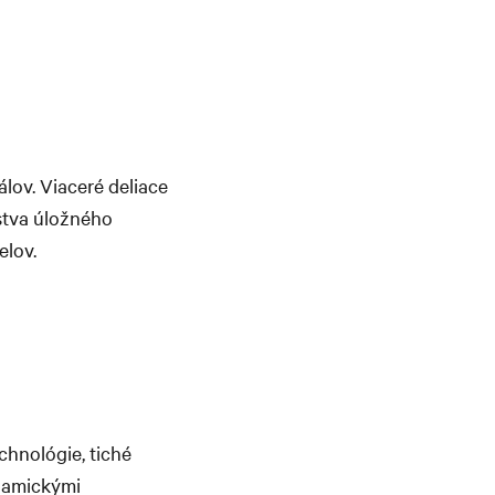
lov. Viaceré deliace
žstva úložného
elov.
echnológie, tiché
ynamickými