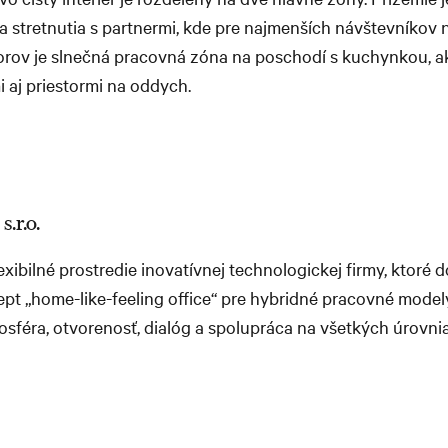
a stretnutia s partnermi, kde pre najmenších návštevníkov 
torov je slnečná pracovná zóna na poschodí s kuchynkou, a
 aj priestormi na oddych.
s.r.o.
lexibilné prostredie inovatívnej technologickej firmy, ktoré
pt „home-like-feeling office“ pre hybridné pracovné model
sféra, otvorenosť, dialóg a spolupráca na všetkých úrovni