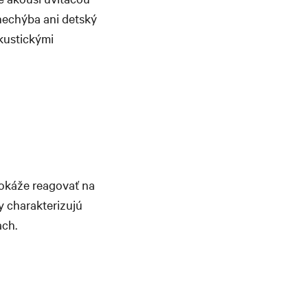
nechýba ani detský
kustickými
 dokáže reagovať na
y charakterizujú
ach.