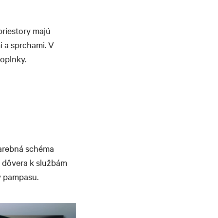
priestory majú
i a sprchami. V
doplnky.
farebná schéma
ch dôvera k službám
y pampasu.