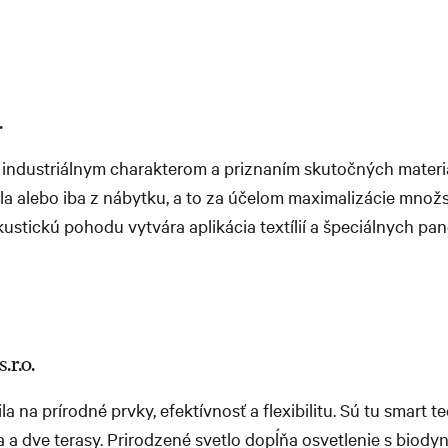
.
 industriálnym charakterom a priznaním skutočných materiá
kla alebo iba z nábytku, a to za účelom maximalizácie mno
ustickú pohodu vytvára aplikácia textílií a špeciálnych pan
.r.o.
la na prírodné prvky, efektívnosť a flexibilitu. Sú tu smart t
 a dve terasy. Prirodzené svetlo dopĺňa osvetlenie s biod