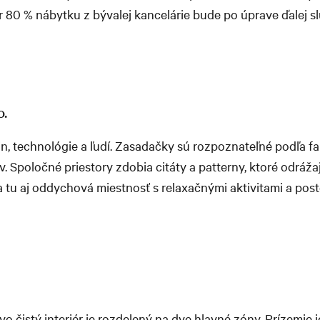
 80 % nábytku z bývalej kancelárie bude po úprave ďalej slú
o.
ajn, technológie a ľudí. Zasadačky sú rozpoznateľné podľa f
 Spoločné priestory zdobia citáty a patterny, ktoré odrážaj
 tu aj oddychová miestnosť s relaxačnými aktivitami a post
o čistý interiér je rozdelený na dve hlavné zóny. Prízemie 