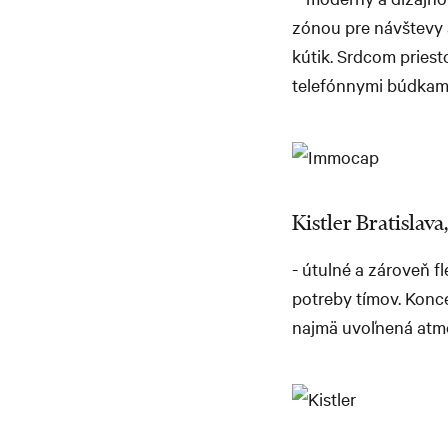
zónou pre návštevy 
kútik. Srdcom pries
telefónnymi búdkami
Kistler Bratislava, 
- útulné a zároveň f
potreby tímov. Konce
najmä uvoľnená atmo